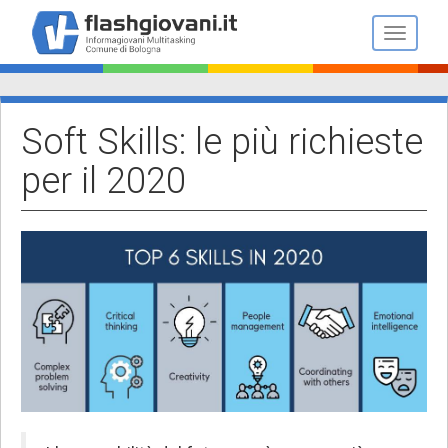
Salta
al
Toggle n
contenuto
principale
Soft Skills: le più richieste
per il 2020