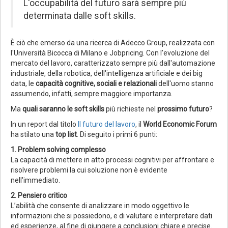
L'occupabilità del futuro sarà sempre più
determinata dalle soft skills.
È ciò che emerso da una ricerca di Adecco Group, realizzata con
l'Università Bicocca di Milano e Jobpricing. Con l'evoluzione del
mercato del lavoro, caratterizzato sempre più dall'automazione
industriale, della robotica, dell'intelligenza artificiale e dei big
data, le
capacità cognitive, sociali e relazionali
dell'uomo stanno
assumendo, infatti, sempre maggiore importanza.
Ma
quali saranno le soft skills
più richieste nel
prossimo futuro
?
In un report dal titolo
Il futuro del lavoro
, il
World Economic Forum
ha stilato una
top list
. Di seguito i primi 6 punti:
1. Problem solving complesso
La capacità di mettere in atto processi cognitivi per affrontare e
risolvere problemi la cui soluzione non è evidente
nell'immediato.
2. Pensiero critico
L’abilità che consente di analizzare in modo oggettivo le
informazioni che si possiedono, e di valutare e interpretare dati
ed esperienze, al fine di giungere a conclusioni chiare e precise.