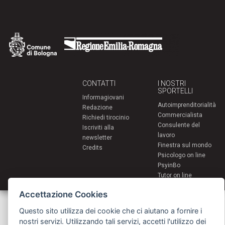
CONTATTI
I NOSTRI
SPORTELLI
Informagiovani
Autoimprenditorialità
Redazione
Commercialista
Richiedi tirocinio
Consulente del
Iscriviti alla
lavoro
newsletter
Finestra sul mondo
Credits
Psicologo on line
PsyinBo
Tutor on line
Accettazione Cookies
Servizi per i giovani - Scambi e soggiorni all'estero
Comune di Bologna | Piazza Maggiore 6 - 40124 Bologna
Questo sito utilizza dei cookie che ci aiutano a fornire i
giovani@comune.bologna.it
nostri servizi. Utilizzando tali servizi, accetti l'utilizzo dei