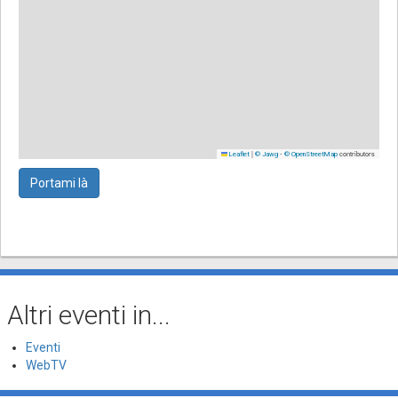
|
-
contributors
Leaflet
© Jawg
© OpenStreetMap
Portami là
Altri eventi in...
Eventi
WebTV