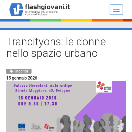
Salta
al
Toggle n
contenuto
principale
Trancityons: le donne
nello spazio urbano
Incontri
15 gennaio 2026