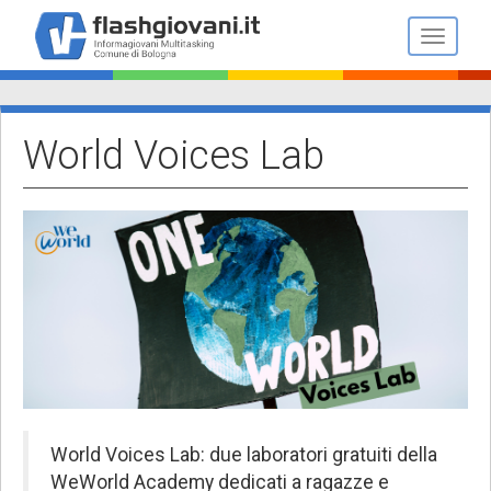
Salta
al
Toggle n
contenuto
principale
World Voices Lab
World Voices Lab: due laboratori gratuiti della
WeWorld Academy dedicati a ragazze e