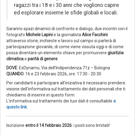
ragazzi tra i 18 e i 30 anni che vogliono capire
ed esplorare insieme le sfide globali e locali.
Saranno spazi dinamici di confronto e dialogo, due incontri con il
fotografo
Michele Lapini
e la giornalista
Alice Facchini
:
attraverso storie, inchieste e lavoro sul campo si parlerà di
partecipazione giovanile, di come viene vissuta oggi e di come
possa diventare un elemento chiave per promuovere
giustizia
climatica
e
parità di genere
.
DOVE
: ExDynamo, Via dell’Indipendenza 71z – Bologna
QUANDO
: 16 e 23 febbraio 2026, ore: 17.30 - 20.30
Per candidarti e partecipare all'iniziativa è necessario prendere
visione dell'informativa sul trattamento dei dati personali che ti
chiediamo di inserire in questo form.
L'informativa sul trattamento dei tuoi dati è consultabile
a
questo link
.
Iscrizione
entro il 14 febbraio 2026
: i posti sono limitati!