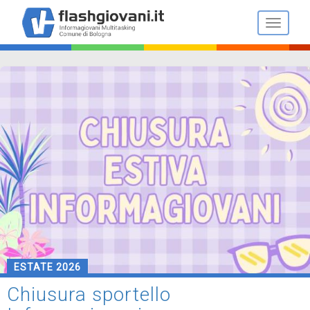
Salta
al
Toggle n
contenuto
principale
ESTATE 2026
Chiusura sportello