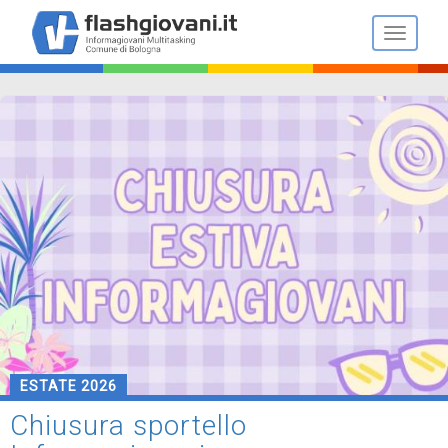
Salta
al
Toggle n
contenuto
principale
ESTATE 2026
Chiusura sportello