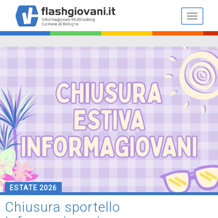
Salta
al
Toggle n
contenuto
principale
ESTATE 2026
Chiusura sportello