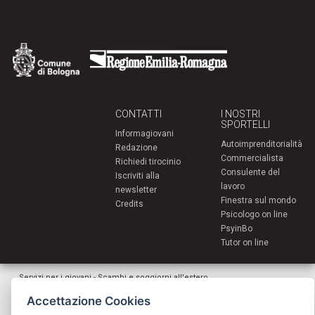
CONTATTI
I NOSTRI
SPORTELLI
Informagiovani
Autoimprenditorialità
Redazione
Commercialista
Richiedi tirocinio
Consulente del
Iscriviti alla
lavoro
newsletter
Finestra sul mondo
Credits
Psicologo on line
PsyinBo
Tutor on line
Servizi per i giovani - Scambi e soggiorni all'estero
Comune di Bologna | Piazza Maggiore 6 - 40124 Bologna
Accettazione Cookies
giovani@comune.bologna.it