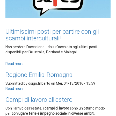
Ultimissimi posti per partire con gli
scambi interculturali!
Non perdere l'occasione... dai un'occhiata agli ultimi posti
disponibili per l'Australia, Portland e Malaga!
Read more
about
Ultimissimi
Regione Emilia-Romagna
posti
per
Submitted by
dsign.filiberto
on
Mer, 04/13/2016 - 15:59
partire
Read more
about
con
Regione
gli
Campi di lavoro all'estero
Emilia-
scambi
Romagna
interculturali!
Con l'arrivo dell'estate, i
campi di lavoro
sono un ottimo modo
per
coniugare ferie e impegno sociale in diverse ambiti
.