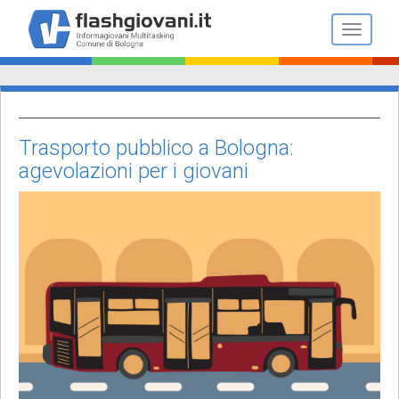
Salta
al
Toggle n
contenuto
principale
Trasporto pubblico a Bologna:
agevolazioni per i giovani