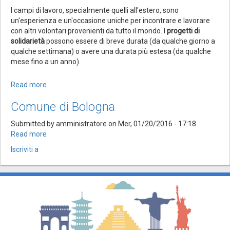
I campi di lavoro, specialmente quelli all'estero, sono
un'esperienza e un'occasione uniche per incontrare e lavorare
con altri volontari provenienti da tutto il mondo. I
progetti di
solidarietà
possono essere di breve durata (da qualche giorno a
qualche settimana) o avere una durata più estesa (da qualche
mese fino a un anno).
Read more
about
Campi
Comune di Bologna
di
lavoro
Submitted by
amministratore
on
Mer, 01/20/2016 - 17:18
all'estero
Read more
about
Comune
Iscriviti a
di
Bologna