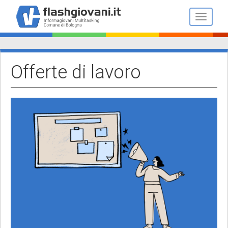
Salta
al
Toggle n
contenuto
principale
Offerte di lavoro