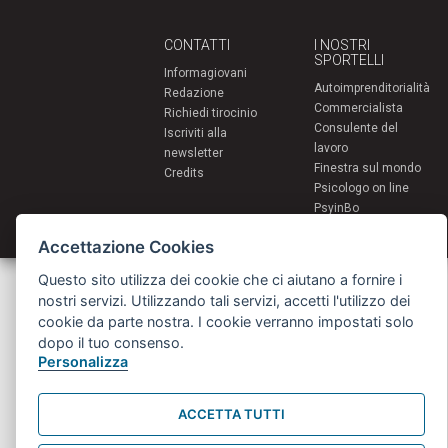
CONTATTI
I NOSTRI
SPORTELLI
Informagiovani
Autoimprenditorialità
Redazione
Commercialista
Richiedi tirocinio
Consulente del
Iscriviti alla
lavoro
newsletter
Finestra sul mondo
Credits
Psicologo on line
PsyinBo
Tutor on line
Accettazione Cookies
Questo sito utilizza dei cookie che ci aiutano a fornire i
Servizi per i giovani - Scambi e soggiorni all'estero
Comune di Bologna | Piazza Maggiore 6 - 40124 Bologna
nostri servizi. Utilizzando tali servizi, accetti l'utilizzo dei
giovani@comune.bologna.it
cookie da parte nostra. I cookie verranno impostati solo
dopo il tuo consenso.
Personalizza
ACCETTA TUTTI