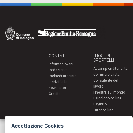
CONTATTI
I NOSTRI
SPORTELLI
Informagiovani
Autoimprenditorialità
Redazione
Commercialista
Richiedi tirocinio
Consulente del
Iscriviti alla
lavoro
newsletter
Finestra sul mondo
Credits
Psicologo on line
PsyinBo
Tutor on line
Accettazione Cookies
Servizi per i giovani - Scambi e soggiorni all'estero
Comune di Bologna | Piazza Maggiore 6 - 40124 Bologna