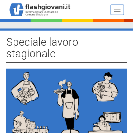
Salta
al
Toggle n
contenuto
principale
Speciale lavoro
stagionale