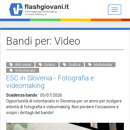
Salta
al
Toggle n
contenuto
principale
Bandi per: Video
Arti visive
Estero
Grafica
Multimedia
Volontariato
ESC in Slovenia - Fotografia e
videomaking
Scadenza bando
05/07/2026
Opportunità di volontariato in Slovenia per un anno per svolgere
attività di fotografia e videomaking. Non perdere l'occasione e
scopri i dettagli del bando!