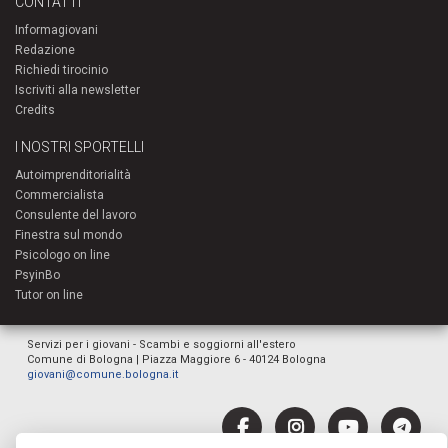
CONTATTI
Informagiovani
Redazione
Richiedi tirocinio
Iscriviti alla newsletter
Credits
I NOSTRI SPORTELLI
Autoimprenditorialità
Commercialista
Consulente del lavoro
Finestra sul mondo
Psicologo on line
PsyinBo
Tutor on line
Servizi per i giovani - Scambi e soggiorni all'estero
Comune di Bologna | Piazza Maggiore 6 - 40124 Bologna
giovani@comune.bologna.it