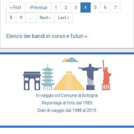
Paginazione
Prima
« First
Pagina
‹ Previous
Page
1
Page
2
Page
3
Pagina
4
Page
5
Page
6
Page
7
pagina
precedente
attuale
Page
8
Page
9
…
Pagina
Next ›
Last
Last »
successiva
page
Elenco dei bandi in corso e futuri »
In viaggio col Comune di Bologna
Reportage di foto dal 1983
Diari di viaggio dal 1988 al 2019