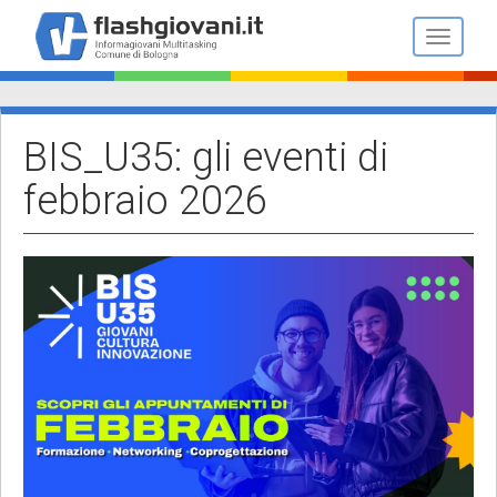
Salta
al
Toggle n
contenuto
principale
BIS_U35: gli eventi di
febbraio 2026