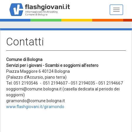
Salta
al
Toggle n
contenuto
principale
Contatti
Comune di Bologna
Servizi per i giovani - Scambi e soggiorni all’estero
Piazza Maggiore 6 40124 Bologna
(Palazzo d'Accursio, piano terra)
Tel: 051 2193546 - 051 2194607 - 051 2194035 - 051 2194667
soggiorni@comune.bologna.it (casella dedicata al periodo dei
soggiorni)
giramondo@comune.bologna.it
www.flashgiovani.it/giramondo