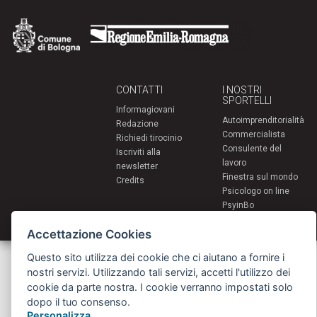
CONTATTI
I NOSTRI
SPORTELLI
Informagiovani
Autoimprenditorialità
Redazione
Commercialista
Richiedi tirocinio
Consulente del
Iscriviti alla
lavoro
newsletter
Finestra sul mondo
Credits
Psicologo on line
PsyinBo
Tutor on line
Accettazione Cookies
Servizi per i giovani - Scambi e soggiorni all'estero
Questo sito utilizza dei cookie che ci aiutano a fornire i
Comune di Bologna | Piazza Maggiore 6 - 40124 Bologna
nostri servizi. Utilizzando tali servizi, accetti l'utilizzo dei
giovani@comune.bologna.it
cookie da parte nostra. I cookie verranno impostati solo
dopo il tuo consenso.
Personalizza