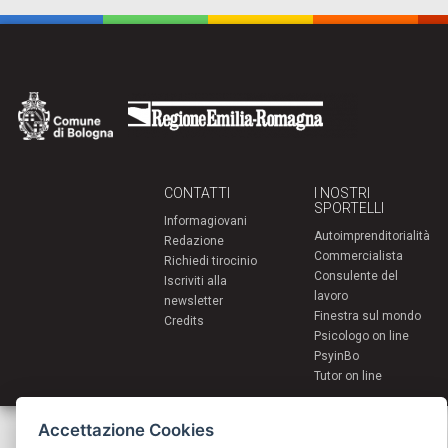
CONTATTI
I NOSTRI
SPORTELLI
Informagiovani
Autoimprenditorialità
Redazione
Commercialista
Richiedi tirocinio
Consulente del
Iscriviti alla
lavoro
newsletter
Finestra sul mondo
Credits
Psicologo on line
PsyinBo
Tutor on line
Servizi per i giovani - Scambi e soggiorni all'estero
Accettazione Cookies
Comune di Bologna | Piazza Maggiore 6 - 40124 Bologna