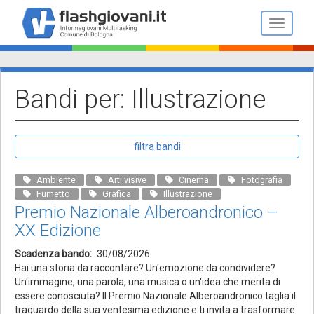
Salta
al
Toggle n
contenuto
principale
Bandi per: Illustrazione
filtra bandi
Ambiente
Arti visive
Cinema
Fotografia
Fumetto
Grafica
Illustrazione
Premio Nazionale Alberoandronico –
XX Edizione
Scadenza bando
30/08/2026
Hai una storia da raccontare? Un'emozione da condividere?
Un'immagine, una parola, una musica o un'idea che merita di
essere conosciuta? Il Premio Nazionale Alberoandronico taglia il
traguardo della sua ventesima edizione e ti invita a trasformare