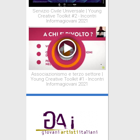
Servizio Civile Universale | Young
Creative Toolkit #2 - Incontri
Informagiovani 2021
Associazionismo e terzo settore |
Young Creative Toolkit #1 - Incontri
Informagiovani 2021