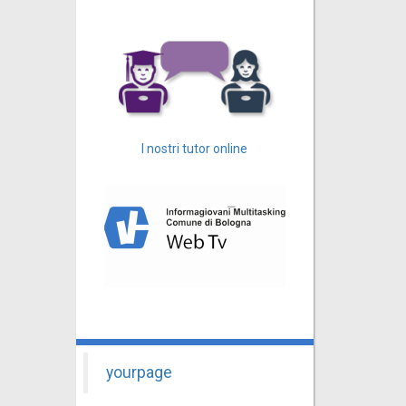
I nostri tutor online
yourpage