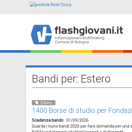
Salta
al
contenuto
principale
Main
navigation
Bandi per: Estero
Estero
1400 Borse di studio per Fondazi
Scadenza bando
01/09/2026
Guarda i nuovi bandi 2026 per fare domanda per una del
Böll Foundation per studenti laureati e dottorandi!