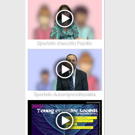
Sportello d'ascolto PsynBo
Sportello Autoimprenditorialità