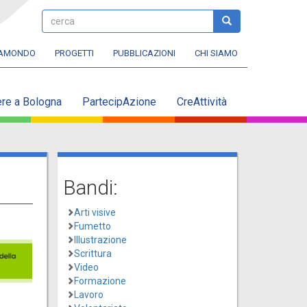
cerca
cerca
RAMONDO
PROGETTI
PUBBLICAZIONI
CHI SIAMO
ere a Bologna
PartecipAzione
CreAttività
Bandi:
Arti visive
Fumetto
Illustrazione
Scrittura
Video
Formazione
Lavoro