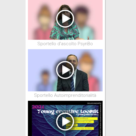
Sportello d'ascolto PsynBo
Sportello Autoimprenditorialità