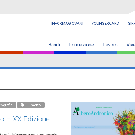
INFORMAGIOVANI
YOUNGERCARD
GI
Navbar
secondaria
Bandi
Formazione
Lavoro
Viv
tografia
Fumetto
co – XX Edizione
dere? Un'immagine, una parola,