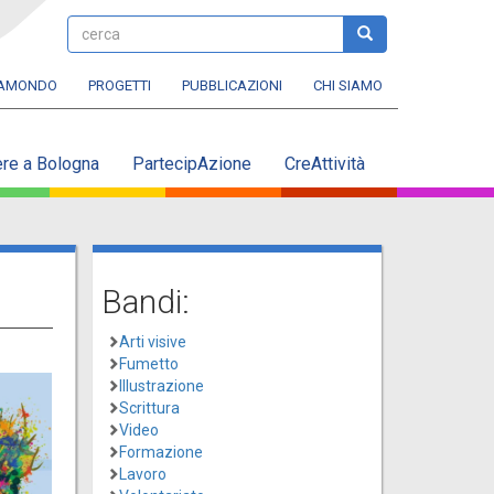
cerca
cerca
RAMONDO
PROGETTI
PUBBLICAZIONI
CHI SIAMO
ere a Bologna
PartecipAzione
CreAttività
Bandi:
Arti visive
Fumetto
Illustrazione
Scrittura
Video
Formazione
Lavoro