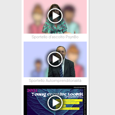
Sportello d'ascolto PsynBo
Sportello Autoimprenditorialità