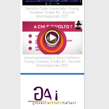
Servizio Civile Universale | Young
Creative Toolkit #2 - Incontri
Informagiovani 2021
Associazionismo e terzo settore |
Young Creative Toolkit #1 - Incontri
Informagiovani 2021