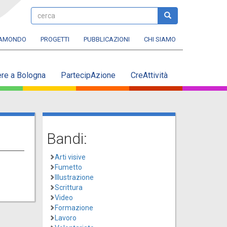
cerca
cerca
RAMONDO
PROGETTI
PUBBLICAZIONI
CHI SIAMO
ere a Bologna
PartecipAzione
CreAttività
Bandi:
Arti visive
Fumetto
Illustrazione
Scrittura
Video
Formazione
Lavoro