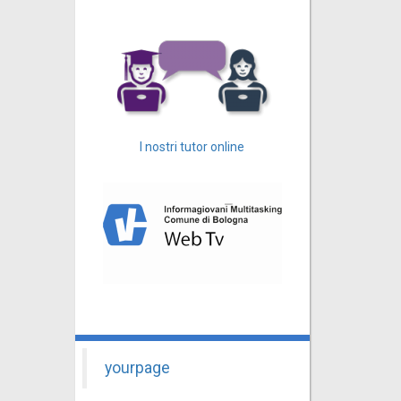
I nostri tutor online
yourpage