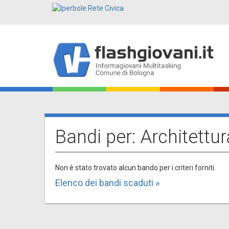
Salta
al
contenuto
principale
Main
navigation
Bandi per: Architettur
Non è stato trovato alcun bando per i criteri forniti.
Elenco dei bandi scaduti »