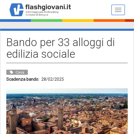
Salta
al
Toggle n
contenuto
principale
Bando per 33 alloggi di
edilizia sociale
Casa
Scadenza bando
28/02/2025