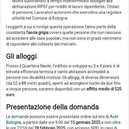
lavoro subordinato a tempo indeterminato obbligati alla
dichiarazione IRPEF per redditi di lavoro dipendente, Titolari
di pensione, Lavoratori autonomi che esercitino una regolare
attività nel Comune di Bologna.
I soggetti a cui si rivolge questa operazione fanno parte della
cosiddetta
fascia grigia
ovvero quelle persone che non riescono
ad accedere alle case popolari, ma non sono in grado nemmeno
di rispondere alle richieste del mercato.
Gli alloggi
Presso il Quartiere Navile, l’edificio si sviluppa su 3 e 4 piani, è di
elevata efficienza termica e vanta abitazioni accessibili a
persone con disabilità motorie. Gli alloggi, di diverse dimensioni
(da 52 a 88 metri quadri), aperti ad accogliere nuclei da due fino
a cinque persone, saranno disponibili con un
affitto medio di 520
euro
.
Presentazione della domanda
Le domande possono essere presentate online sul sito di
Acer
Bologna
, a partire dalle ore 9:00 del
15 gennaio 2025
e non oltre
le ore 23:59 del
28 febbraio 2025
, con accesso SPID. In caso di