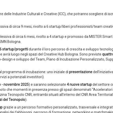
re delle Industrie Culturali e Creative (ICC), che potranno scegliere di iscr
siva di circa 9 mesi, rivolto a 6 startup/liberi professionisti/team creati
plessiva di circa 6 mesi, rivolto a 4 startup e promosso da MISTER Smart
 ISMN Bologna.
6 startup/progetti
durante il loro percorso di crescita e sviluppo tecnolo
 e avrà luogo negli spazi del Creative Hub Bologna. Sono previste
quattr
o-design e sviluppo del Team, Piano di Incubazione Personalizzato, Sup
al programma di incubazione: uno iniziale di
presentazione
dell’iniziativ
vizi a potenziali investitori).
o - novembre 2025
) e saranno selezionate
4 nuove startup
del settore c
emoto che momenti in presenza presso gli spazi denominati “Acceleratori 
zina Tecnopolo CNR, entrambi situati all’interno del CNR Area Territorial
zi del Tecnopolo
).
up
grazie a un percorso formativo personalizzato, trasversale e integrato
nalisi dei fabbisogni, percorso di formazione, networking e matchmaki