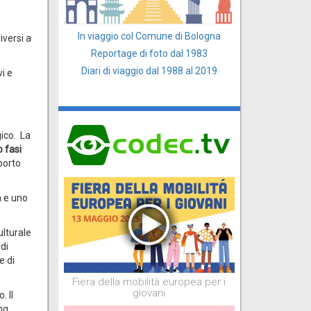
In viaggio col Comune di Bologna
iversi a
Reportage di foto dal 1983
Diari di viaggio dal 1988 al 2019
vi e
gico. La
o fasi
porto
a e uno
ulturale
di
e di
Fiera della mobilità europea per i
giovani
. Il
ng.