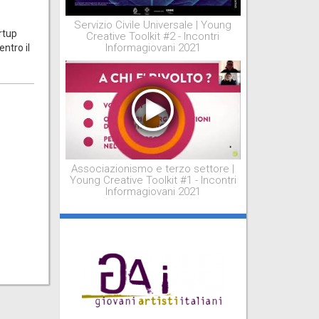
Servizio Civile Universale | Young
artup
Creative Toolkit #2 - Incontri
Informagiovani 2021
ntro il
Associazionismo e terzo settore |
Young Creative Toolkit #1 - Incontri
Informagiovani 2021