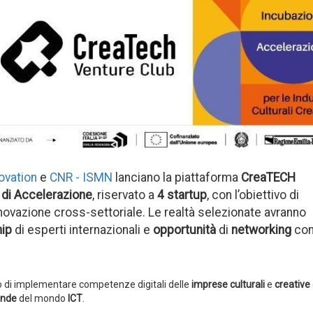
ovation
e
CNR - ISMN
lanciano la piattaforma
CreaTECH
i Accelerazione
, riservato a
4 startup
, con l’obiettivo di
nnovazione cross-settoriale. Le realtà selezionate avranno
hip
di esperti internazionali e
opportunità
di
networking
co
vo di implementare competenze digitali delle
imprese culturali
e
creative
ende
del mondo
ICT
.