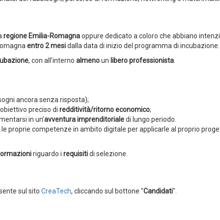
a
regione Emilia-Romagna
oppure dedicato a coloro che abbiano intenzi
a-Romagna
entro 2 mesi
dalla data di inizio del programma di incubazione.
cubazione
, con all’interno
almeno
un
libero professionista
.
isogni ancora senza risposta);
obiettivo preciso di
redditività/ritorno economico
;
mentarsi in un’
avventura imprenditoriale
di lungo periodo.
 le proprie competenze in ambito digitale per applicarle al proprio proge
nformazioni
riguardo i
requisiti
di selezione.
ente sul sito
CreaTech
, cliccando sul bottone "
Candidati
".