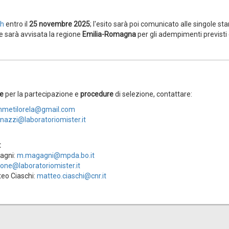
ch
entro il
25 novembre 2025
; l'esito sarà poi comunicato alle singole st
e sarà avvisata la regione
Emilia-Romagna
per gli adempimenti previsti e
le
per la partecipazione e
procedure
di selezione, contattare:
metilorela@gmail.com
nazzi@laboratoriomister.it
:
agni:
m.magagni@mpda.bo.it
ione@laboratoriomister.it
teo Ciaschi:
matteo.ciaschi@cnr.it