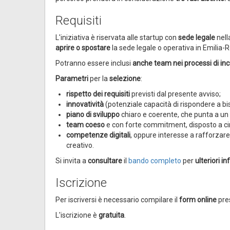
Requisiti
L'iniziativa è riservata alle startup con
sede legale
nell
aprire o spostare
la sede legale o operativa in Emili
Potranno essere inclusi
anche team nei processi di in
Parametri
per la
selezione
:
rispetto dei requisiti
previsti dal presente avviso;
innovatività
(potenziale capacità di rispondere a b
piano di sviluppo
chiaro e coerente, che punta a un 
team coeso
e con forte commitment, disposto a ci
competenze digitali
, oppure interesse a rafforzare
creativo.
Si invita a
consultare
il
bando completo
per
ulteriori i
Iscrizione
Per iscriversi è necessario compilare il
form online
pres
L'iscrizione è
gratuita
.