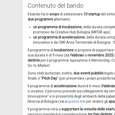
Contenuto del bando
Il bando ha lo
scopo
di selezionare
10 startup
del setto
due programmi
alternativi:
un programma di incubazione
, della durata comples
promosso da Creative Hub Bologna (MPDA aps).
un programma di accelerazione
, della durata com
Innovation e da CNR Area Territoriale di Bologna -
Il programma di
incubazione
si propone di supportare
sua durata è di 9 mesi (da
febbraio
a
novembre 2025
)
distinte
per il programma: Ispirazione e Mentorship, C
Go-to-Market.
Sono stati ipotizzati, inoltre,
due eventi pubblici
legati 
finale, il “
Pitch Day
” (per presentare i propri prodotti/ser
Il programma di
accelerazione
durerà 6 mesi (
febbrai
e creativo: il percorso prevede sia collegamenti da r
Innovazione” e in prossimità degli ambienti della palaz
Ricerca di Bologna (vai a
questo link
per vedere gli
spa
Il programma mira a
supportare la crescita delle start
percorso prenderà in considerazione
tre fasi distinte:
a