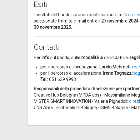
Esiti
I risultati del bando saranno pubblicati sul sito
CreaTe
selezionate tramite e-mail entro il
27 novembre 2024
30 novembre 2025
.
Contatti
Per
info
sul bando, sulle
modalità
di candidatura,
rego
per il percorso di incubazione:
Lorela Mehmeti:
meh
per il percorso di accelerazione:
Irene Tognazzi
tog
Tel.:
051 639 9993
Responsabili della procedura di selezione per i partner
Creative Hub Bologna (MPDA aps) - Massimiliano Mag
MISTER SMART INNOVATION - Valeria Pignedoli:
direz
CNR Area Territoriale di Bologna - ISMN Bologna - Mat