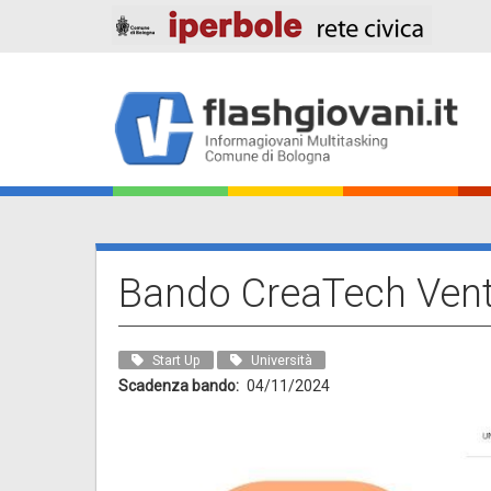
Salta
al
contenuto
principale
Main
navigation
Bando CreaTech Vent
Start Up
Università
Scadenza bando
04/11/2024