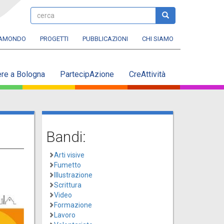
cerca
cerca
RAMONDO
PROGETTI
PUBBLICAZIONI
CHI SIAMO
ere a Bologna
PartecipAzione
CreAttività
Bandi:
Arti visive
Fumetto
Illustrazione
Scrittura
Video
Formazione
Lavoro