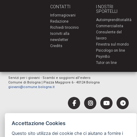
CONTATTI
I NOSTRI
SPORTELLI
Informagiovani
Autoimprenditorialità
Redazione
Commercialista
Richiedi tirocinio
Consulente del
Iscriviti alla
lavoro
newsletter
Finestra sul mondo
Credits
Psicologo on line
PsyinBo
Tutor on line
Servizi per i giovani - Scambi e soggiorni all'estero
Comune di Bologna | Piazza Maggiore 6 - 40124 Bologna
giovani@comune.bologna.it
Accettazione Cookies
Questo sito utilizza dei cookie che ci aiutano a fornire i