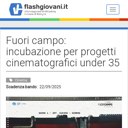
Salta
al
Toggle n
contenuto
principale
Fuori campo:
incubazione per progetti
cinematografici under 35
Cinema
Scadenza bando
22/09/2025