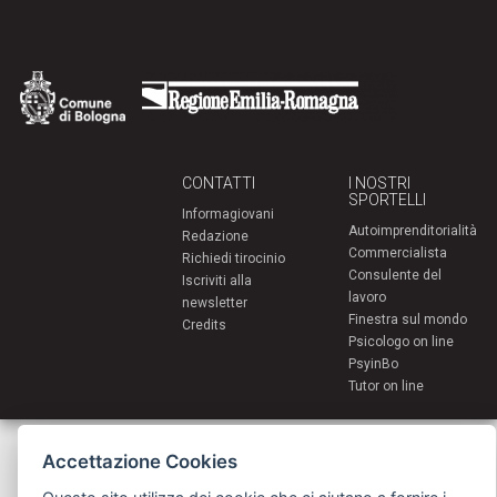
CONTATTI
I NOSTRI
SPORTELLI
Informagiovani
Autoimprenditorialità
Redazione
Commercialista
Richiedi tirocinio
Consulente del
Iscriviti alla
lavoro
newsletter
Finestra sul mondo
Credits
Psicologo on line
PsyinBo
Tutor on line
Servizi per i giovani - Scambi e soggiorni all'estero
Comune di Bologna | Piazza Maggiore 6 - 40124 Bologna
Accettazione Cookies
giovani@comune.bologna.it