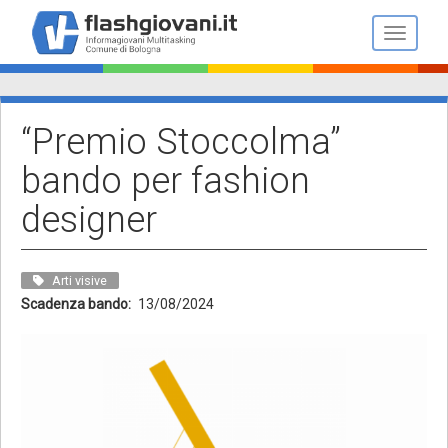
Salta
al
Toggle n
contenuto
principale
“Premio Stoccolma”
bando per fashion
designer
Arti visive
Scadenza bando
13/08/2024