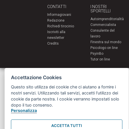
CONTATTI
I NOSTRI
SPORTELLI
Informagiovani
Autoimprenditorialità
Redazione
Commercialista
Richiedi tirocinio
Consulente del
Iscriviti alla
lavoro
newsletter
Finestra sul mondo
Credits
Psicologo on line
PsyinBo
Tutor on line
Servizi per i giovani - Scambi e soggiorni all'estero
Accettazione Cookies
Comune di Bologna | Piazza Maggiore 6 - 40124 Bologna
giovani@comune.bologna.it
Questo sito utilizza dei cookie che ci aiutano a fornire i
nostri servizi. Utilizzando tali servizi, accetti l'utilizzo dei
cookie da parte nostra. I cookie verranno impostati solo
dopo il tuo consenso.
Personalizza
ACCETTA TUTTI