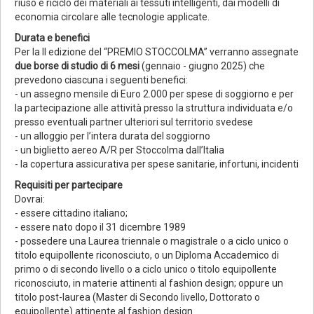
riuso e riciclo dei materiali ai tessuti intelligenti, dai modelli di
economia circolare alle tecnologie applicate.
Durata e benefici
Per la II edizione del “PREMIO STOCCOLMA” verranno assegnate
due borse di studio di 6 mesi
(gennaio - giugno 2025) che
prevedono ciascuna i seguenti benefici:
- un assegno mensile di Euro 2.000 per spese di soggiorno e per
la partecipazione alle attività presso la struttura individuata e/o
presso eventuali partner ulteriori sul territorio svedese
- un alloggio per l’intera durata del soggiorno
- un biglietto aereo A/R per Stoccolma dall’Italia
- la copertura assicurativa per spese sanitarie, infortuni, incidenti
Requisiti per partecipare
Dovrai:
- essere cittadino italiano;
- essere nato dopo il 31 dicembre 1989
- possedere una Laurea triennale o magistrale o a ciclo unico o
titolo equipollente riconosciuto, o un Diploma Accademico di
primo o di secondo livello o a ciclo unico o titolo equipollente
riconosciuto, in materie attinenti al fashion design; oppure un
titolo post-laurea (Master di Secondo livello, Dottorato o
equipollente) attinente al fashion design