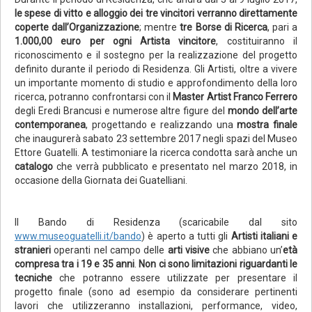
le spese di vitto e alloggio dei tre vincitori verranno direttamente
coperte dall’Organizzazione
; mentre
tre Borse di Ricerca
, pari a
1.000,00 euro per ogni Artista vincitore
, costituiranno il
riconoscimento e il sostegno per la realizzazione del progetto
definito durante il periodo di Residenza. Gli Artisti, oltre a vivere
un importante momento di studio e approfondimento della loro
ricerca, potranno confrontarsi con il
Master Artist Franco Ferrero
degli Eredi Brancusi e numerose altre figure del
mondo dell’arte
contemporanea
, progettando e realizzando una
mostra finale
che inaugurerà sabato 23 settembre 2017 negli spazi del Museo
Ettore Guatelli. A testimoniare la ricerca condotta sarà anche un
catalogo
che verrà pubblicato e presentato nel marzo 2018, in
occasione della Giornata dei Guatelliani.
Il Bando di Residenza (scaricabile dal sito
www.museoguatelli.it/bando
) è aperto a tutti gli
Artisti italiani e
stranieri
operanti nel campo delle
arti visive
che abbiano
un’
età
compresa tra i 19 e 35 anni
.
Non ci sono limitazioni riguardanti le
tecniche
che potranno essere utilizzate per presentare il
progetto finale (sono ad esempio da considerare pertinenti
lavori che utilizzeranno installazioni, performance, video,