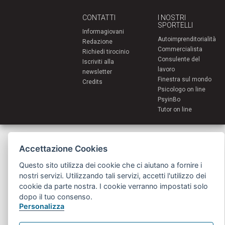
CONTATTI
I NOSTRI
SPORTELLI
Informagiovani
Autoimprenditorialità
Redazione
Commercialista
Richiedi tirocinio
Consulente del
Iscriviti alla
lavoro
newsletter
Finestra sul mondo
Credits
Psicologo on line
PsyinBo
Tutor on line
Servizi per i giovani - Scambi e soggiorni all'estero
Comune di Bologna | Piazza Maggiore 6 - 40124 Bologna
Accettazione Cookies
giovani@comune.bologna.it
Questo sito utilizza dei cookie che ci aiutano a fornire i
nostri servizi. Utilizzando tali servizi, accetti l'utilizzo dei
cookie da parte nostra. I cookie verranno impostati solo
dopo il tuo consenso.
Personalizza