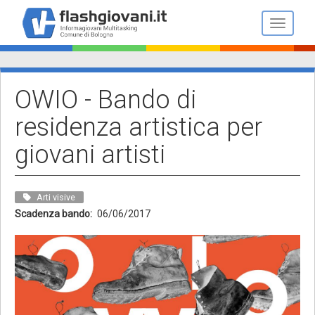
Salta
al
Toggle n
contenuto
principale
OWIO - Bando di
residenza artistica per
giovani artisti
Arti visive
Scadenza bando
06/06/2017