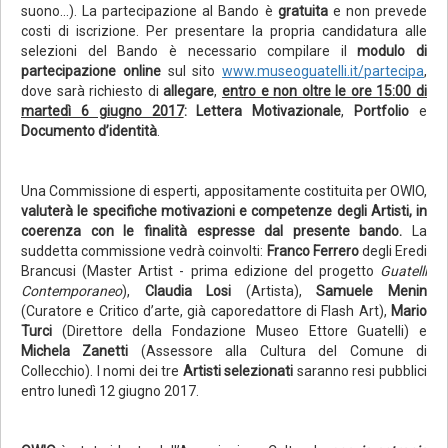
suono…). La partecipazione al Bando è
gratuita
e non prevede
costi di iscrizione. Per presentare la propria candidatura alle
selezioni del Bando è necessario compilare il
modulo di
partecipazione online
sul sito
www.museoguatelli.it/partecipa
,
dove sarà richiesto di
allegare
,
entro e non oltre le ore 15:00 di
martedì 6 giugno 2017
:
Lettera Motivazionale
,
Portfolio
e
Documento d’identità
.
Una Commissione di esperti, appositamente costituita per OWIO,
valuterà le specifiche motivazioni e competenze degli Artisti, in
coerenza con le finalità espresse dal presente bando.
La
suddetta commissione vedrà coinvolti:
Franco Ferrero
degli Eredi
Brancusi (Master Artist - prima edizione del progetto
Guatelli
Contemporaneo
),
Claudia Losi
(Artista),
Samuele Menin
(Curatore e Critico d’arte, già caporedattore di Flash Art),
Mario
Turci
(Direttore della Fondazione Museo Ettore Guatelli) e
Michela Zanetti
(Assessore alla Cultura del Comune di
Collecchio). I nomi dei tre
Artisti selezionati
saranno resi pubblici
entro lunedì 12 giugno 2017.