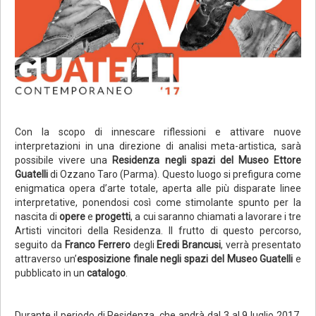
Con la scopo di innescare riflessioni e attivare nuove
interpretazioni in una direzione di analisi meta-artistica, sarà
possibile vivere una
Residenza negli spazi del Museo Ettore
Guatelli
di Ozzano Taro (Parma). Questo luogo si prefigura come
enigmatica opera d’arte totale, aperta alle più disparate linee
interpretative, ponendosi così come stimolante spunto per la
nascita di
opere
e
progetti
, a cui saranno chiamati a lavorare i tre
Artisti vincitori della Residenza. Il frutto di questo percorso,
seguito da
Franco Ferrero
degli
Eredi Brancusi
, verrà presentato
attraverso un’
esposizione finale negli spazi del Museo Guatelli
e
pubblicato in un
catalogo
.
Durante il periodo di Residenza, che andrà dal 3 al 9 luglio 2017,