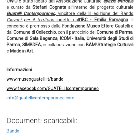
OWIO
è stato ideato dall’Associazione Culturale
spazio entropia
e curato da
Stefani Cognata
all’interno del progetto culturale
Guatelli Contemporaneo
, vincitore della III edizione del Bando
Giovani per il territorio
indetto dall’
IBC - Emilia Romagna
. Il
concorso è promosso dalla
Fondazione Museo Ettore Guatelli
e
dal
Comune di Collecchio
, con il patrocinio del
Comune di Parma
,
Comune di Sala Baganza
,
ICOM - Italia
,
Università degli Studi di
Parma
,
SIMBDEA
; in collaborazione con
BAM! Strategie Culturali
e
Made in Art
.
Informazioni
www.museoguatelli.it/bando
www.facebook.com/GUATELLIcontemporaneo
info@guatellicontemporaneo.com
Documenti scaricabili:
Bando