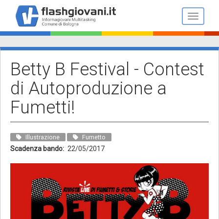
Salta
al
Toggle n
contenuto
principale
Betty B Festival - Contest
di Autoproduzione a
Fumetti!
Illustrazione
Fumetto
Scadenza bando
22/05/2017