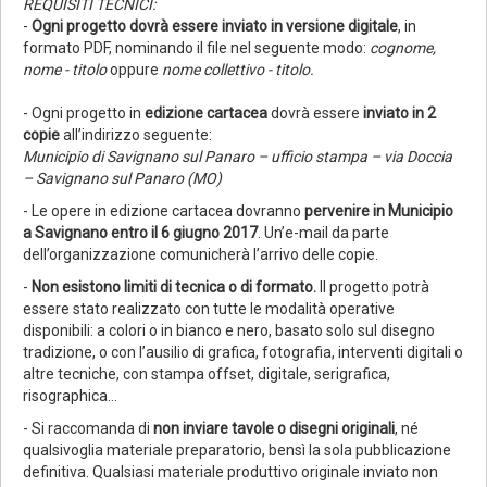
REQUISITI TECNICI:
-
Ogni progetto dovrà essere inviato in versione digitale
, in
formato PDF, nominando il file nel seguente modo:
cognome,
nome - titolo
oppure
nome collettivo - titolo.
- Ogni progetto in
edizione cartacea
dovrà essere
inviato in 2
copie
all’indirizzo seguente:
Municipio di Savignano sul Panaro – ufficio stampa – via Doccia
– Savignano sul Panaro (MO)
- Le opere in edizione cartacea dovranno
pervenire in Municipio
a Savignano entro il 6 giugno 2017
. Un’e-mail da parte
dell’organizzazione comunicherà l’arrivo delle copie.
-
Non esistono limiti di tecnica o di formato.
Il progetto potrà
essere stato realizzato con tutte le modalità operative
disponibili: a colori o in bianco e nero, basato solo sul disegno
tradizione, o con l’ausilio di grafica, fotografia, interventi digitali o
altre tecniche, con stampa offset, digitale, serigrafica,
risographica…
- Si raccomanda di
non inviare tavole o disegni originali
, né
qualsivoglia materiale preparatorio, bensì la sola pubblicazione
definitiva. Qualsiasi materiale produttivo originale inviato non