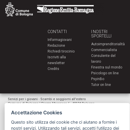
CONTATTI
I NOSTRI
SPORTELLI
Informagiovani
Autoimprenditorialità
Redazione
Commercialista
Richiedi tirocinio
Consulente del
Iscriviti alla
lavoro
newsletter
Finestra sul mondo
Credits
Psicologo on line
PsyinBo
Tutor on line
Servizi per i giovani - Scambi e soggiorni all'estero
Comune di Bologna | Piazza Maggiore 6 - 40124 Bologna
giovani@comune.bologna.it
Accettazione Cookies
Questo sito utilizza dei cookie che ci aiutano a fornire i
nostri servizi. Utilizzando tali servizi, accetti l'utilizzo dei