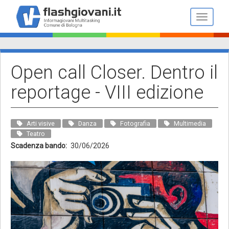
Salta
al
Toggle n
contenuto
principale
Open call Closer. Dentro il
reportage - VIII edizione
Arti visive
Danza
Fotografia
Multimedia
Teatro
Scadenza bando
30/06/2026