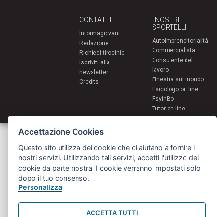
CONTATTI
I NOSTRI
SPORTELLI
Informagiovani
Autoimprenditorialità
Redazione
Commercialista
Richiedi tirocinio
Consulente del
Iscriviti alla
lavoro
newsletter
Finestra sul mondo
Credits
Psicologo on line
PsyinBo
Tutor on line
Accettazione Cookies
Servizi per i giovani - Scambi e soggiorni all'estero
Comune di Bologna | Piazza Maggiore 6 - 40124 Bologna
Questo sito utilizza dei cookie che ci aiutano a fornire i
giovani@comune.bologna.it
nostri servizi. Utilizzando tali servizi, accetti l'utilizzo dei
cookie da parte nostra. I cookie verranno impostati solo
dopo il tuo consenso.
Personalizza
ACCETTA TUTTI