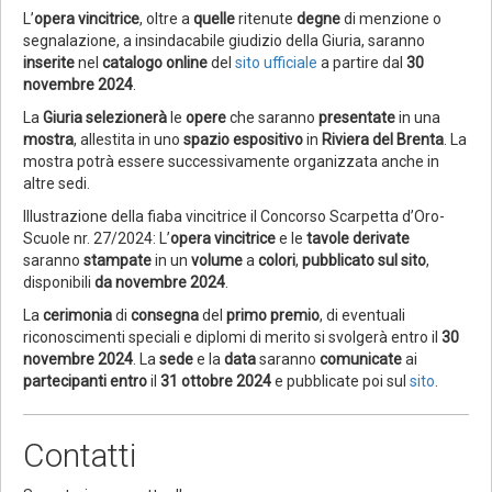
L’
opera vincitrice
, oltre a
quelle
ritenute
degne
di menzione o
segnalazione, a insindacabile giudizio della Giuria, saranno
inserite
nel
catalogo online
del
sito ufficiale
a partire dal
30
novembre 2024
.
La
Giuria
selezionerà
le
opere
che saranno
presentate
in una
mostra
, allestita in uno
spazio espositivo
in
Riviera del Brenta
. La
mostra potrà essere successivamente organizzata anche in
altre sedi.
Illustrazione della fiaba vincitrice il Concorso Scarpetta d’Oro-
Scuole nr. 27/2024: L’
opera vincitrice
e le
tavole derivate
saranno
stampate
in un
volume
a
colori
,
pubblicato sul sito
,
disponibili
da novembre 2024
.
La
cerimonia
di
consegna
del
primo premio
, di eventuali
riconoscimenti speciali e diplomi di merito si svolgerà entro il
30
novembre 2024
. La
sede
e la
data
saranno
comunicate
ai
partecipanti
entro
il
31 ottobre 2024
e pubblicate poi sul
sito
.
Contatti