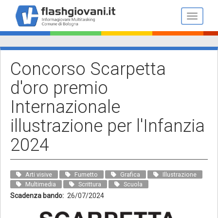
Salta
al
Toggle n
contenuto
principale
Concorso Scarpetta
d'oro premio
Internazionale
illustrazione per l'Infanzia
2024
Arti visive
Fumetto
Grafica
Illustrazione
Multimedia
Scrittura
Scuola
Scadenza bando
26/07/2024