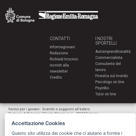
CONTATTI
I NOSTRI
SPORTELLI
Informagiovani
Autoimprenditorialità
Redazione
Commercialista
Richiedi tirocinio
Consulente del
Iscriviti alla
lavoro
newsletter
Finestra sul mondo
Credits
Psicologo on line
PsyinBo
Tutor on line
Servizi per i giovani - Scambi e soggiorni all'estero
Comune di Bologna | Piazza Maggiore 6 - 40124 Bologna
giovani@comune.bologna.it
Accettazione Cookies
Questo sito utilizza dei cookie che ci aiutano a fornire i