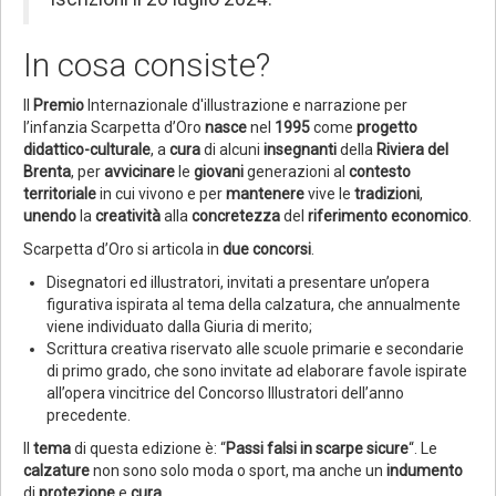
In cosa consiste?
Il
Premio
Internazionale d'illustrazione e narrazione per
l’infanzia Scarpetta d’Oro
nasce
nel
1995
come
progetto
didattico-culturale
, a
cura
di alcuni
insegnanti
della
Riviera del
Brenta
, per
avvicinare
le
giovani
generazioni al
contesto
territoriale
in cui vivono e per
mantenere
vive le
tradizioni
,
unendo
la
creatività
alla
concretezza
del
riferimento
economico
.
Scarpetta d’Oro si articola in
due concorsi
.
Disegnatori ed illustratori, invitati a presentare un’opera
figurativa ispirata al tema della calzatura, che annualmente
viene individuato dalla Giuria di merito;
Scrittura creativa riservato alle scuole primarie e secondarie
di primo grado, che sono invitate ad elaborare favole ispirate
all’opera vincitrice del Concorso Illustratori dell’anno
precedente.
Il
tema
di questa edizione è: “
Passi falsi in scarpe sicure
“. Le
calzature
non sono solo moda o sport, ma anche un
indumento
di
protezione
e
cura
.