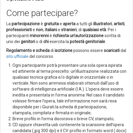
Come partecipare?
La
partecipazione
è
gratuita
e
aperta
a tutti gli
illustratori
,
artisti
,
professionisti
e
non
,
italiani
e
stranieri
, di
qualsiasi età
. Per i
partecipanti
minorenni
è
richiesta
un’autorizzazione
scritta di
uno dei
genitori
o di
chi
esercita la
potestà genitoriale
.
Regolamento e
scheda
di
iscrizione
possono essere
scaricati
dal
sito ufficiale
del concorso.
Ogni partecipante potrà presentare una sola opera ispirata
ed attinente al tema prescelto: un’illustrazione realizzata con
qualsiasi tecnica grafica e/o digitale in orizzontale o in
verticale. Non sono ammessi elaborati ottenuti dall'uso di
software di intelligenza artificiale (I.A.). L’opera deve essere
inedita e presentata in forma anonima. Nel caso il candidato
volesse firmare l’opera, tale informazione non sarà resa
disponibile per i Giurati.la scheda di partecipazione,
stampata, compilata e firmata in originale;
Breve profilo in forma discorsiva o breve CV, stampato;
CD oppure chiavetta usb contenente la scansione dell’opera
candidata (.jpg 300 dpi) e il CV-profilo in formato word (.docx)