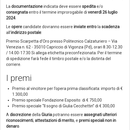
La
documentazione
indicata deve essere
spedita
e/o
consegnata
entro il termine improrogabile di
venerdì 26 luglio
2024
.
Le
opere
candidate dovranno essere
inviate
entro
la
scadenza
all’
indirizzo postale
:
Premio Scarpetta d’Oro presso Politecnico Calzaturiero – Via
Venezia n. 62 - 35010 Capriccio di Vigonza (Pd), orari 8.30-12.30
/ 14.00-17.30 Si allega etichetta preconfezionata. Per il termine
di spedizione farà fede il timbro postale e/o la distinta del
corriere.
I premi
Premio al vincitore per l’opera prima classificata: importo di €
1.300,00
Premio speciale Fondazione Esposito: di € 750,00
Premio speciale “Il sogno di Giulia Cecchettin” di € 300,00
A
discrezione
della
Giuria
potranno essere
assegnati
ulteriori
riconoscimenti
,
attestazioni di merito
, e
premi speciali non in
denaro
.