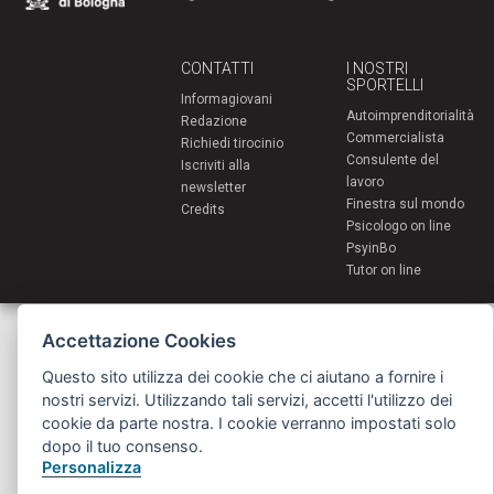
CONTATTI
I NOSTRI
SPORTELLI
Informagiovani
Autoimprenditorialità
Redazione
Commercialista
Richiedi tirocinio
Consulente del
Iscriviti alla
lavoro
newsletter
Finestra sul mondo
Credits
Psicologo on line
PsyinBo
Tutor on line
Servizi per i giovani - Scambi e soggiorni all'estero
Accettazione Cookies
Comune di Bologna | Piazza Maggiore 6 - 40124 Bologna
giovani@comune.bologna.it
Questo sito utilizza dei cookie che ci aiutano a fornire i
nostri servizi. Utilizzando tali servizi, accetti l'utilizzo dei
cookie da parte nostra. I cookie verranno impostati solo
dopo il tuo consenso.
Personalizza