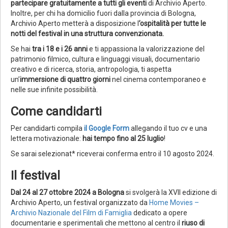
partecipare gratuitamente a tutti gli eventi
di Archivio Aperto.
Inoltre, per chi ha domicilio fuori dalla provincia di Bologna,
Archivio Aperto metterà a disposizione l
’ospitalità per tutte le
notti del festival in una struttura convenzionata.
Se hai
tra i 18 e i 26 anni
e ti appassiona la valorizzazione del
patrimonio filmico, cultura e linguaggi visuali, documentario
creativo e di ricerca, storia, antropologia, ti aspetta
un’
immersione di quattro giorni
nel cinema contemporaneo e
nelle sue infinite possibilità.
Come candidarti
Per candidarti compila
il Google Form
allegando il tuo cv e una
lettera motivazionale:
hai tempo fino al 25 luglio
!
Se sarai selezionat* riceverai conferma entro il 10 agosto 2024.
Il festival
Dal 24 al 27 ottobre 2024 a Bologna
si svolgerà la XVII edizione di
Archivio Aperto, un festival organizzato da
Home Movies –
Archivio Nazionale del Film di Famiglia
dedicato a opere
documentarie e sperimentali che mettono al centro il
riuso di