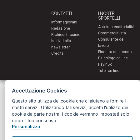
CONTATTI
I NOSTRI
SPORTELLI
Informagiovani
Autoimprenditorialità
Redazione
Commercialista
Richiedi tirocinio
Consulente del
Iscriviti alla
lavoro
newsletter
Finestra sul mondo
Credits
Psicologo on line
PsyinBo
Tutor on line
Servizi per i giovani - Scambi e soggiorni all'estero
Accettazione Cookies
Comune di Bologna | Piazza Maggiore 6 - 40124 Bologna
giovani@comune.bologna.it
Questo sito utilizza dei cookie che ci aiutano a fornire i
nostri servizi. Utilizzando tali servizi, accetti l'utilizzo dei
cookie da parte nostra. I cookie verranno impostati solo
dopo il tuo consenso.
Personalizza