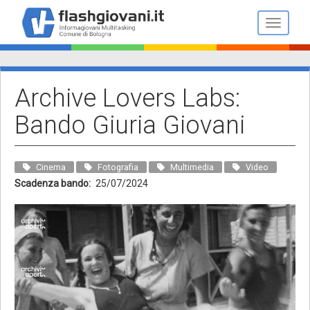
Salta
al
Toggle n
contenuto
principale
Archive Lovers Labs:
Bando Giuria Giovani
Cinema
Fotografia
Multimedia
Video
Scadenza bando
25/07/2024