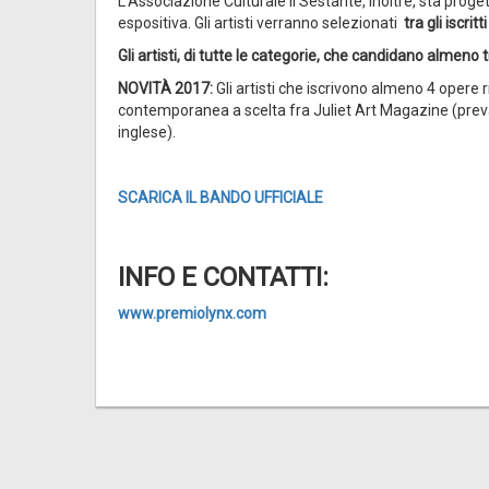
L'Associazione Culturale Il Sestante, inoltre, sta proget
espositiva. Gli artisti verranno selezionati
tra gli iscri
Gli artisti, di tutte le categorie, che candidano almeno
NOVITÀ 2017:
Gli artisti che iscrivono almeno 4 oper
contemporanea a scelta fra Juliet Art Magazine (prev
inglese).
SCARICA IL BANDO UFFICIALE
INFO E CONTATTI:
www.premiolynx.com