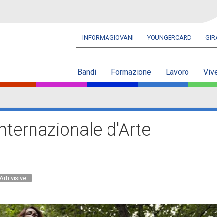
INFORMAGIOVANI
YOUNGERCARD
GI
Navbar
secondaria
Bandi
Formazione
Lavoro
Viv
nternazionale d'Arte
Arti visive