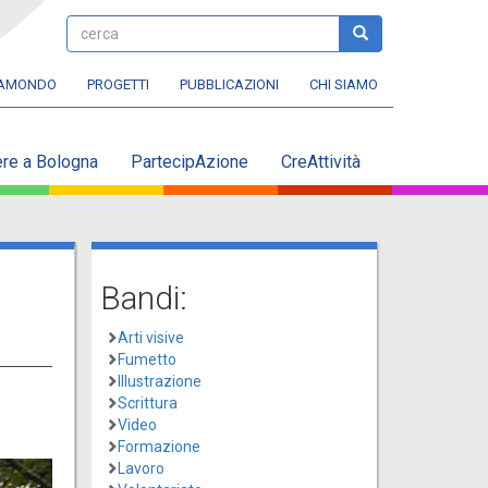
cerca
cerca
RAMONDO
PROGETTI
PUBBLICAZIONI
CHI SIAMO
ere a Bologna
PartecipAzione
CreAttività
Bandi:
Arti visive
Fumetto
Illustrazione
Scrittura
Video
Formazione
Lavoro