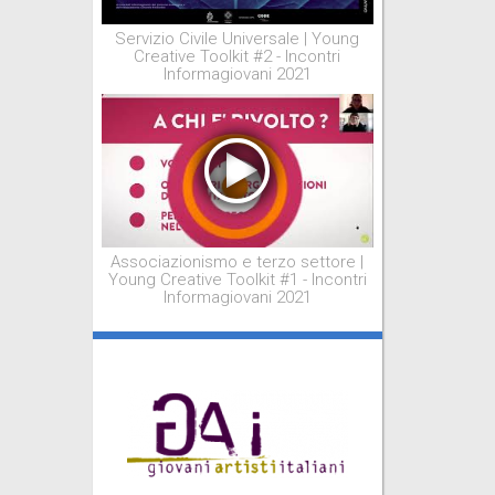
Servizio Civile Universale | Young
Creative Toolkit #2 - Incontri
Informagiovani 2021
Associazionismo e terzo settore |
Young Creative Toolkit #1 - Incontri
Informagiovani 2021