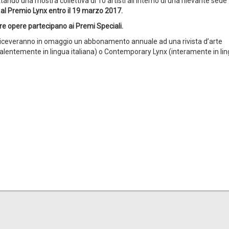
tando una mostra collettiva di 10 artisti all'interno di una rilevante sede
tti al Premio Lynx entro il 19 marzo 2017.
 tre opere partecipano ai Premi Speciali.
e riceveranno in omaggio un abbonamento annuale ad una rivista d’arte
alentemente in lingua italiana) o Contemporary Lynx (interamente in li