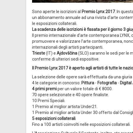
Sono aperte le iscrizioni al
Premio Lynx 2017
. In questa
un abbonamento annuale ad una rivista d'arte contempor
le esposizioni collaterali.
La scadenza delle iscrizioni è fissata per il giorno 3 gi
Il premio internazionale d'arte contemporanea LYNX, che
promuovere e valorizzare l’arte contemporanea, nonché d
internazionali degli artisti partecipanti.
Trieste
(IT) e
Ajdovščina
(SLO) saranno le sedi per le 
conferme di ulteriori sedi espositive.
Il Premio Lynx 2017 è aperto agli artisti di tutte le nazio
La selezione delle opere sarà effettuata da una giuri
4 le categorie in concorso:
Pittura
-
Fotografia
-
Digital
4 primi premi
per un valore totale di € 8000.
70 opere selezionate e 40 opere finaliste.
10 Premi Speciali.
1 Premio al miglior artista Under21.
1 Premio al miglior artista Under 30 offerto dal Consigl
5 esposizioni collaterali
.
Fino a 100 artisti coinvolti nelle esposizioni collaterali.