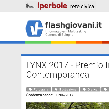
Salta
al
contenuto
principale
Main
navigation
LYNX 2017 - Premio I
Contemporanea
Fotografia
Illustrazione
Grafica
Scadenza bando
03/06/2017