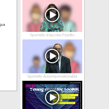
ngua
Sportello d'ascolto PsynBo
Sportello Autoimprenditorialità