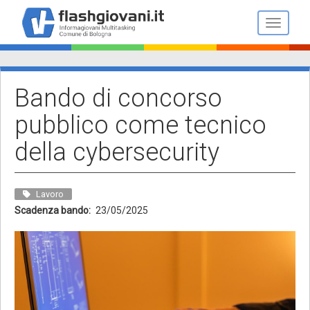
Salta
al
Toggle n
contenuto
principale
Bando di concorso
pubblico come tecnico
della cybersecurity
Lavoro
Scadenza bando
23/05/2025