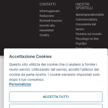
CONTATTI
I NOSTRI
SPORTELLI
Informagiovani
Autoimprenditorialità
Redazione
Commercialista
Richiedi tirocinio
Consulente del
Iscriviti alla
lavoro
newsletter
Finestra sul mondo
Credits
Psicologo on line
PsyinBo
Tutor on line
Accettazione Cookies
Servizi per i giovani - Scambi e soggiorni all'estero
Questo sito utilizza dei cookie che ci aiutano a fornire i
Comune di Bologna | Piazza Maggiore 6 - 40124 Bologna
giovani@comune.bologna.it
nostri servizi. Utilizzando tali servizi, accetti l'utilizzo dei
cookie da parte nostra. I cookie verranno impostati solo
dopo il tuo consenso.
Personalizza
ACCETTA TUTTI