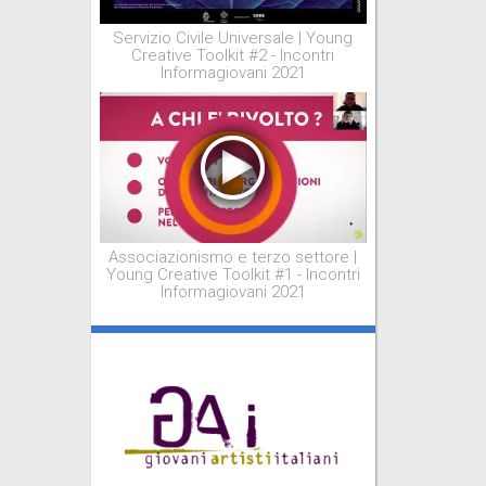
Servizio Civile Universale | Young
Creative Toolkit #2 - Incontri
Informagiovani 2021
Associazionismo e terzo settore |
Young Creative Toolkit #1 - Incontri
Informagiovani 2021