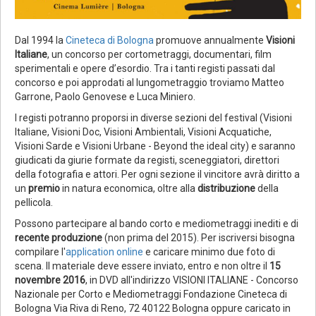
Dal 1994 la
Cineteca di Bologna
promuove annualmente
Visioni
Italiane
, un concorso per cortometraggi, documentari, film
sperimentali e opere d’esordio. Tra i tanti registi passati dal
concorso e poi approdati al lungometraggio troviamo Matteo
Garrone, Paolo Genovese e Luca Miniero.
I registi potranno proporsi in diverse sezioni del festival (Visioni
Italiane, Visioni Doc, Visioni Ambientali, Visioni Acquatiche,
Visioni Sarde e Visioni Urbane - Beyond the ideal city) e saranno
giudicati da giurie formate da registi, sceneggiatori, direttori
della fotografia e attori. Per ogni sezione il vincitore avrà diritto a
un
premio
in natura economica, oltre alla
distribuzione
della
pellicola.
Possono partecipare al bando corto e mediometraggi inediti e di
recente produzione
(non prima del 2015). Per iscriversi bisogna
compilare l'
application online
e caricare minimo due foto di
scena. Il materiale deve essere inviato, entro e non oltre il
15
novembre 2016
, in DVD all'indirizzo VISIONI ITALIANE - Concorso
Nazionale per Corto e Mediometraggi Fondazione Cineteca di
Bologna Via Riva di Reno, 72 40122 Bologna oppure caricato in