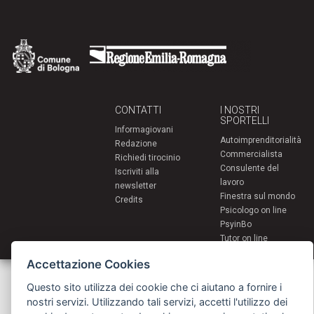
CONTATTI
I NOSTRI
SPORTELLI
Informagiovani
Autoimprenditorialità
Redazione
Commercialista
Richiedi tirocinio
Consulente del
Iscriviti alla
lavoro
newsletter
Finestra sul mondo
Credits
Psicologo on line
PsyinBo
Tutor on line
Accettazione Cookies
Servizi per i giovani - Scambi e soggiorni all'estero
Comune di Bologna | Piazza Maggiore 6 - 40124 Bologna
Questo sito utilizza dei cookie che ci aiutano a fornire i
giovani@comune.bologna.it
nostri servizi. Utilizzando tali servizi, accetti l'utilizzo dei