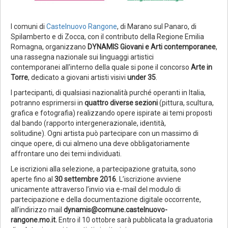
I comuni di
Castelnuovo Rangone
, di Marano sul Panaro, di
Spilamberto e di Zocca, con il contributo della Regione Emilia
Romagna, organizzano
DYNAMIS Giovani e Arti contemporanee
,
una rassegna nazionale sui linguaggi artistici
contemporanei all'interno della quale si pone il concorso
Arte in
Torre
, dedicato a giovani artisti visivi
under 35
.
I partecipanti, di qualsiasi nazionalità purché operanti in Italia,
potranno esprimersi in
quattro diverse sezioni
(pittura, scultura,
grafica e fotografia) realizzando opere ispirate ai temi proposti
dal bando (rapporto intergenerazionale, identità,
solitudine). Ogni artista può partecipare con un massimo di
cinque opere, di cui almeno una deve obbligatoriamente
affrontare uno dei temi individuati.
Le iscrizioni alla selezione, a partecipazione gratuita, sono
aperte fino al
30 settembre 2016
. L’iscrizione avviene
unicamente attraverso l’invio via e-mail del modulo di
partecipazione e della documentazione digitale occorrente,
all’indirizzo mail
dynamis@comune.castelnuovo-
rangone.mo.it.
Entro il 10 ottobre sarà pubblicata la graduatoria