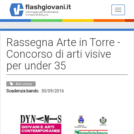
Salta
al
Toggle n
contenuto
principale
Rassegna Arte in Torre -
Concorso di arti visive
per under 35
Arti visive
Scadenza bando
30/09/2016