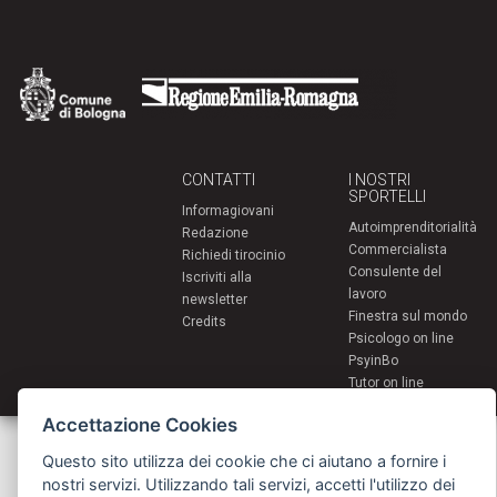
CONTATTI
I NOSTRI
SPORTELLI
Informagiovani
Autoimprenditorialità
Redazione
Commercialista
Richiedi tirocinio
Consulente del
Iscriviti alla
lavoro
newsletter
Finestra sul mondo
Credits
Psicologo on line
PsyinBo
Tutor on line
Accettazione Cookies
Servizi per i giovani - Scambi e soggiorni all'estero
Comune di Bologna | Piazza Maggiore 6 - 40124 Bologna
Questo sito utilizza dei cookie che ci aiutano a fornire i
giovani@comune.bologna.it
nostri servizi. Utilizzando tali servizi, accetti l'utilizzo dei