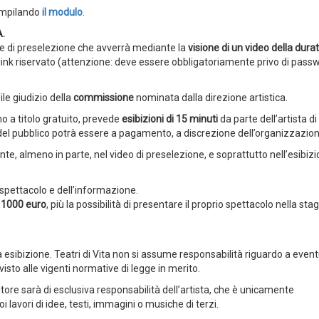
compilando
il modulo
.
A.
se di preselezione che avverrà mediante la
visione di un video della dura
link riservato (attenzione: deve essere obbligatoriamente privo di pass
le giudizio della
commissione
nominata dalla direzione artistica.
nno a titolo gratuito, prevede
esibizioni di 15 minuti
da parte dell’artista di
so del pubblico potrà essere a pagamento, a discrezione dell’organizzazion
 almeno in parte, nel video di preselezione, e soprattutto nell’esibizi
spettacolo e dell’informazione.
a 1000 euro
, più la possibilità di presentare il proprio spettacolo nella sta
a esibizione. Teatri di Vita non si assume responsabilità riguardo a event
visto alle vigenti normative di legge in merito.
autore sarà di esclusiva responsabilità dell’artista, che è unicamente
 lavori di idee, testi, immagini o musiche di terzi.