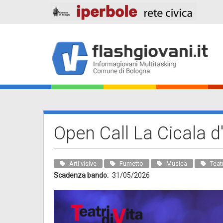
Salta
al
contenuto
principale
Main
navigation
Open Call La Cicala d
Arti visive
Fumetto
Musica
Teat
Scadenza bando
31/05/2026