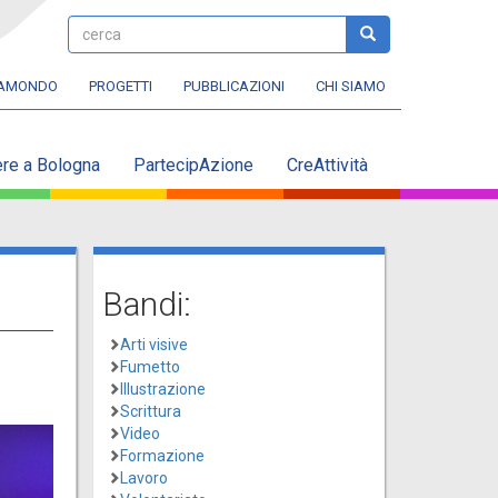
cerca
cerca
RAMONDO
PROGETTI
PUBBLICAZIONI
CHI SIAMO
ere a Bologna
PartecipAzione
CreAttività
Bandi:
Arti visive
Fumetto
Illustrazione
Scrittura
Video
Formazione
Lavoro