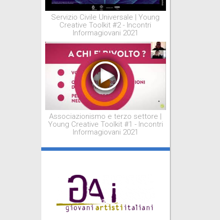
Servizio Civile Universale | Young
Creative Toolkit #2 - Incontri
Informagiovani 2021
Associazionismo e terzo settore |
Young Creative Toolkit #1 - Incontri
Informagiovani 2021