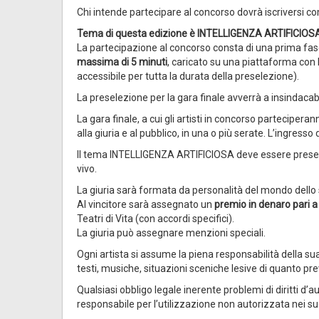
Chi intende partecipare al concorso dovrà iscriversi 
Tema di questa edizione è INTELLIGENZA ARTIFICIOS
La partecipazione al concorso consta di una prima fa
massima di 5 minuti
, caricato su una piattaforma con 
accessibile per tutta la durata della preselezione).
La preselezione per la gara finale avverrà a insindacabi
La gara finale, a cui gli artisti in concorso partecipera
alla giuria e al pubblico, in una o più serate. L’ingres
Il tema INTELLIGENZA ARTIFICIOSA deve essere presente,
vivo.
La giuria sarà formata da personalità del mondo dello 
Al vincitore sarà assegnato un
premio in denaro pari 
Teatri di Vita (con accordi specifici).
La giuria può assegnare menzioni speciali.
Ogni artista si assume la piena responsabilità della su
testi, musiche, situazioni sceniche lesive di quanto pre
Qualsiasi obbligo legale inerente problemi di diritti d’
responsabile per l’utilizzazione non autorizzata nei suoi