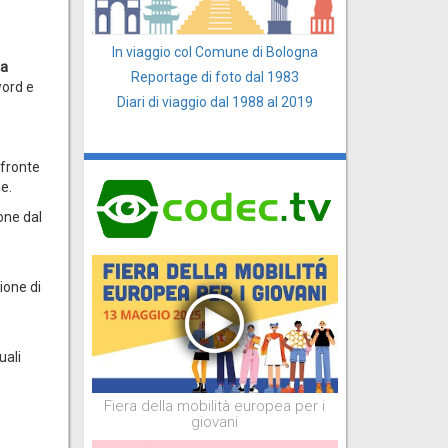
In viaggio col Comune di Bologna
ta
Reportage di foto dal 1983
word e
Diari di viaggio dal 1988 al 2019
 fronte
e.
one dal
gione di
uali
Fiera della mobilità europea per i
giovani