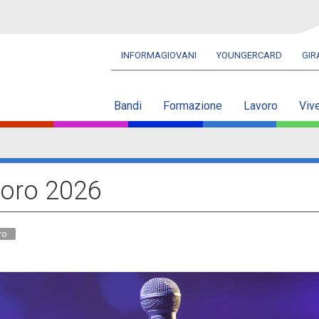
INFORMAGIOVANI
YOUNGERCARD
GI
Navbar
secondaria
Bandi
Formazione
Lavoro
Viv
'oro 2026
ro