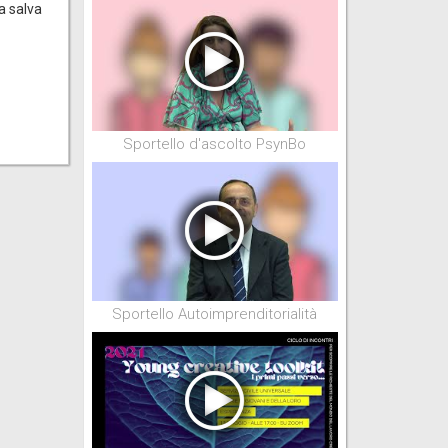
a salva
Sportello d'ascolto PsynBo
Sportello Autoimprenditorialità