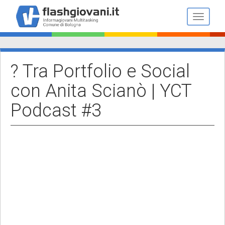
Salta
al
Toggle n
contenuto
principale
? Tra Portfolio e Social
con Anita Scianò | YCT
Podcast #3