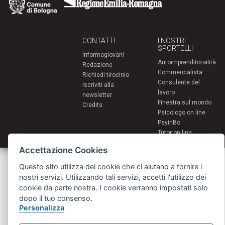
CONTATTI
I NOSTRI
SPORTELLI
Informagiovani
Autoimprenditorialità
Redazione
Commercialista
Richiedi tirocinio
Consulente del
Iscriviti alla
lavoro
newsletter
Finestra sul mondo
Credits
Psicologo on line
PsyinBo
Tutor on line
Accettazione Cookies
Servizi per i giovani - Scambi e soggiorni all'estero
Comune di Bologna | Piazza Maggiore 6 - 40124 Bologna
Questo sito utilizza dei cookie che ci aiutano a fornire i
giovani@comune.bologna.it
nostri servizi. Utilizzando tali servizi, accetti l'utilizzo dei
cookie da parte nostra. I cookie verranno impostati solo
dopo il tuo consenso.
Personalizza