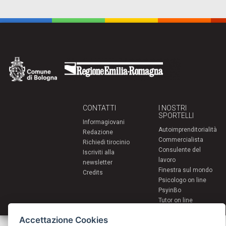
CONTATTI
I NOSTRI
SPORTELLI
Informagiovani
Autoimprenditorialità
Redazione
Commercialista
Richiedi tirocinio
Consulente del
Iscriviti alla
lavoro
newsletter
Finestra sul mondo
Credits
Psicologo on line
PsyinBo
Tutor on line
Accettazione Cookies
Servizi per i giovani - Scambi e soggiorni all'estero