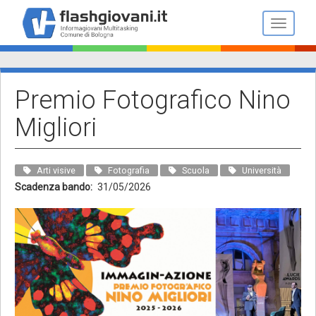
Salta
al
Toggle n
contenuto
principale
Premio Fotografico Nino
Migliori
Arti visive
Fotografia
Scuola
Università
Scadenza bando
31/05/2026