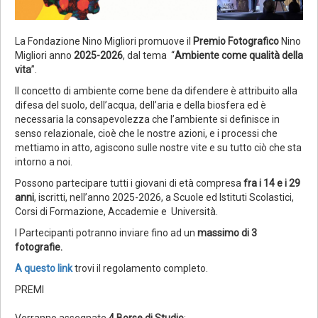
La Fondazione Nino Migliori promuove il
Premio Fotografico
Nino
Migliori anno
2025-2026
, dal tema “
Ambiente come qualità della
vita
”.
Il concetto di ambiente come bene da difendere è attribuito alla
difesa del suolo, dell’acqua, dell’aria e della biosfera ed è
necessaria la consapevolezza che l’ambiente si definisce in
senso relazionale, cioè che le nostre azioni, e i processi che
mettiamo in atto, agiscono sulle nostre vite e su tutto ciò che sta
intorno a noi.
Possono partecipare tutti i giovani di età compresa
fra i 14 e i 29
anni
, iscritti, nell’anno 2025-2026, a Scuole ed Istituti Scolastici,
Corsi di Formazione, Accademie e Università.
I Partecipanti potranno inviare fino ad un
massimo di 3
fotografie.
A questo link
trovi il regolamento completo.
PREMI
Verranno assegnate
4 Borse di Studio
: