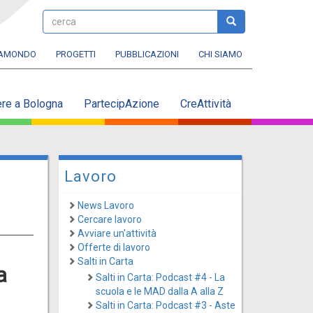
cerca
cerca
RAMONDO
PROGETTI
PUBBLICAZIONI
CHI SIAMO
ere a Bologna
PartecipAzione
CreAttività
Lavoro
News Lavoro
Cercare lavoro
Avviare un'attività
Offerte di lavoro
Salti in Carta
a
Salti in Carta: Podcast #4 - La
scuola e le MAD dalla A alla Z
Salti in Carta: Podcast #3 - Aste