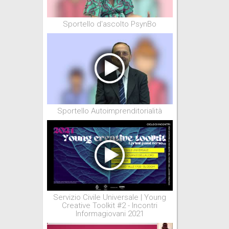
Sportello d'ascolto PsynBo
Sportello Autoimprenditorialità
Servizio Civile Universale | Young
Creative Toolkit #2 - Incontri
Informagiovani 2021