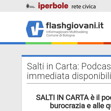
Salta
al
contenuto
principale
Main
navigation
Salti in Carta: Podcas
immediata disponibili
SALTI IN CARTA è il po
burocrazia e alle 