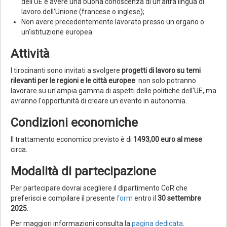
dell’UE e avere una buona conoscenza di un’altra lingua di
lavoro dell’Unione (francese o inglese);
Non avere precedentemente lavorato presso un organo o
un'istituzione europea.
Attività
I tirocinanti sono invitati a svolgere
progetti di lavoro su temi
rilevanti per le regioni e le città europee
: non solo potranno
lavorare su un'ampia gamma di aspetti delle politiche dell'UE, ma
avranno l'opportunità di creare un evento in autonomia.
Condizioni economiche
Il trattamento economico previsto è di
1493,00 euro al mese
circa.
Modalità di partecipazione
Per partecipare dovrai scegliere il dipartimento CoR che
preferisci e compilare il presente
form
entro il
30 settembre
2025
.
Per maggiori informazioni consulta la
pagina dedicata
.