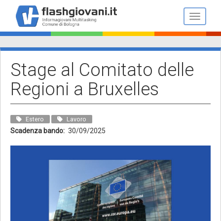
Salta
al
Toggle n
contenuto
principale
Stage al Comitato delle
Regioni a Bruxelles
Estero
Lavoro
Scadenza bando
30/09/2025