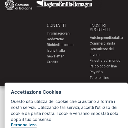
CONTATTI
I NOSTRI
SPORTELLI
Informagiovani
Autoimprenditorialità
Redazione
Commercialista
Richiedi tirocinio
Consulente del
Iscriviti alla
lavoro
newsletter
Finestra sul mondo
Credits
Psicologo on line
PsyinBo
Tutor on line
Accettazione Cookies
Servizi per i giovani - Scambi e soggiorni all'estero
Comune di Bologna | Piazza Maggiore 6 - 40124 Bologna
giovani@comune.bologna.it
Questo sito utilizza dei cookie che ci aiutano a fornire i
nostri servizi. Utilizzando tali servizi, accetti l'utilizzo dei
cookie da parte nostra. I cookie verranno impostati solo
dopo il tuo consenso.
Personalizza