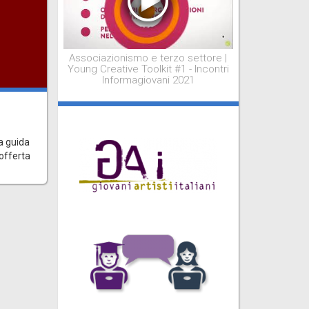
Associazionismo e terzo settore |
Young Creative Toolkit #1 - Incontri
Informagiovani 2021
i
a guida
 offerta