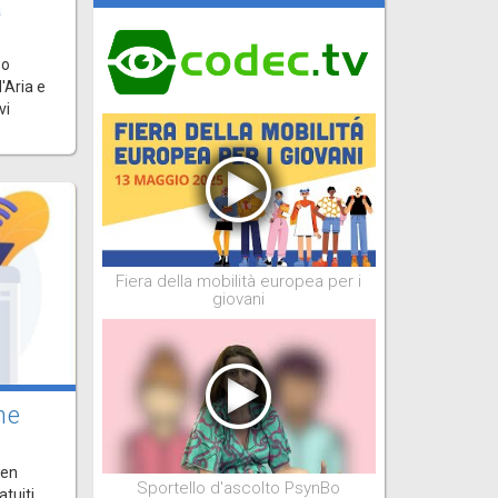
a
Bo
'Aria e
vi
Fiera della mobilità europea per i
giovani
ne
pen
Sportello d'ascolto PsynBo
atuiti