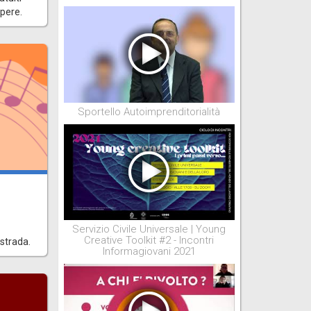
apere.
Sportello Autoimprenditorialità
Servizio Civile Universale | Young
Creative Toolkit #2 - Incontri
 strada.
Informagiovani 2021