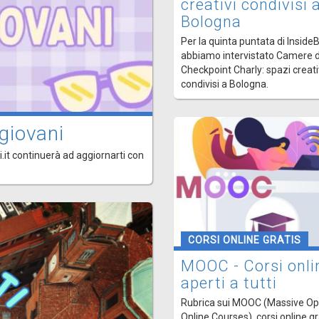
creativi condivisi 
Bologna
Per la quinta puntata di Inside
abbiamo intervistato Camere d
Checkpoint Charly: spazi creati
condivisi a Bologna.
giovani
.it continuerà ad aggiornarti con
CORSI ONLINE GRATIS
MOOC - Corsi onli
aperti a tutti
Rubrica sui MOOC (Massive O
Online Courses), corsi online gr