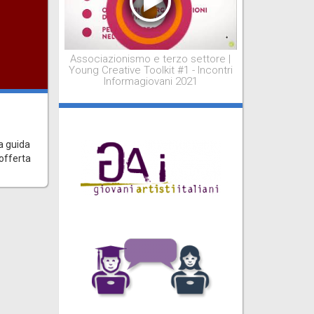
Associazionismo e terzo settore |
Young Creative Toolkit #1 - Incontri
Informagiovani 2021
i
a guida
 offerta