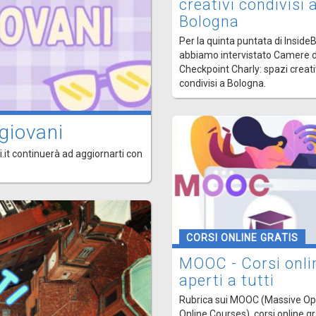
creativi condivisi 
Bologna
Per la quinta puntata di Inside
abbiamo intervistato Camere d
Checkpoint Charly: spazi creati
condivisi a Bologna.
giovani
.it continuerà ad aggiornarti con
CORSI ONLINE GRATIS
MOOC - Corsi onli
aperti a tutti
Rubrica sui MOOC (Massive O
Online Courses), corsi online gr