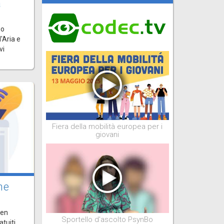
a
Bo
'Aria e
vi
Fiera della mobilità europea per i
giovani
ne
pen
Sportello d'ascolto PsynBo
atuiti