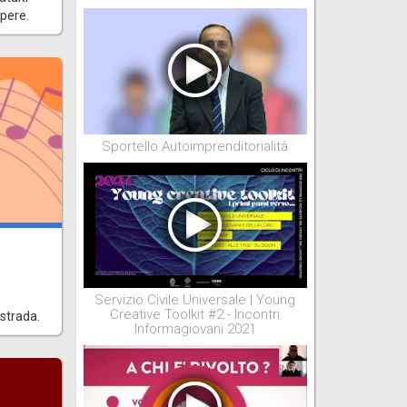
apere.
Sportello Autoimprenditorialità
Servizio Civile Universale | Young
Creative Toolkit #2 - Incontri
 strada.
Informagiovani 2021