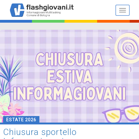
Salta
al
Toggle n
contenuto
principale
ESTATE 2026
Chiusura sportello