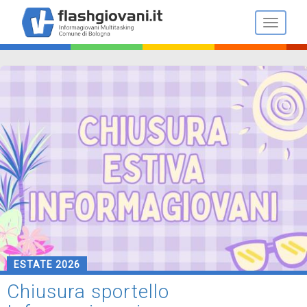
Salta
al
Toggle n
contenuto
principale
ESTATE 2026
Chiusura sportello