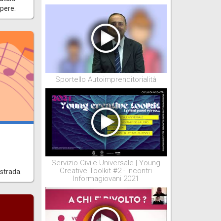
apere.
Sportello Autoimprenditorialità
Servizio Civile Universale | Young
Creative Toolkit #2 - Incontri
 strada.
Informagiovani 2021