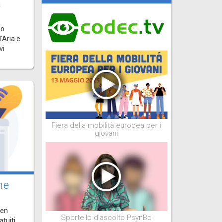
a
Bo
'Aria e
vi
Fiera della mobilità europea per i
giovani
ne
pen
Sportello d'ascolto PsynBo
atuiti