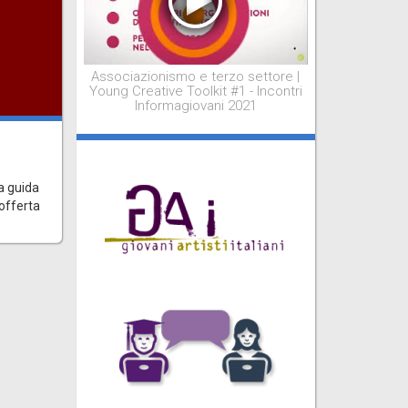
Associazionismo e terzo settore |
Young Creative Toolkit #1 - Incontri
Informagiovani 2021
i
a guida
 offerta