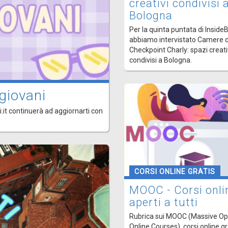
creativi condivisi 
Bologna
Per la quinta puntata di Inside
abbiamo intervistato Camere d
Checkpoint Charly: spazi creati
condivisi a Bologna.
giovani
.it continuerà ad aggiornarti con
CORSI ONLINE GRATIS
MOOC - Corsi onli
aperti a tutti
Rubrica sui MOOC (Massive O
Online Courses), corsi online gr