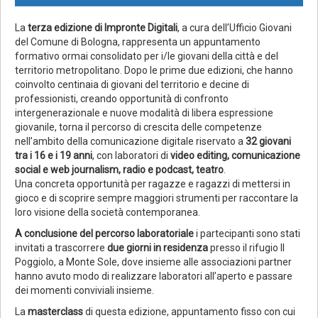
La
terza edizione di Impronte Digitali
, a cura dell’Ufficio Giovani
del Comune di Bologna, rappresenta un appuntamento
formativo ormai consolidato per i/le giovani della città e del
territorio metropolitano. Dopo le prime due edizioni, che hanno
coinvolto centinaia di giovani del territorio e decine di
professionisti, creando opportunità di confronto
intergenerazionale e nuove modalità di libera espressione
giovanile, torna il percorso di crescita delle competenze
nell’ambito della comunicazione digitale riservato a
32 giovani
tra i 16 e i 19 anni
, con laboratori di
video editing, comunicazione
social e web journalism, radio e podcast, teatro
.
Una concreta opportunità per ragazze e ragazzi di mettersi in
gioco e di scoprire sempre maggiori strumenti per raccontare la
loro visione della società contemporanea.
A conclusione del percorso laboratoriale
i partecipanti sono stati
invitati a trascorrere
due giorni in residenza
presso il rifugio Il
Poggiolo, a Monte Sole, dove insieme alle associazioni partner
hanno avuto modo di realizzare laboratori all’aperto e passare
dei momenti conviviali insieme.
La
masterclass
di questa edizione, appuntamento fisso con cui