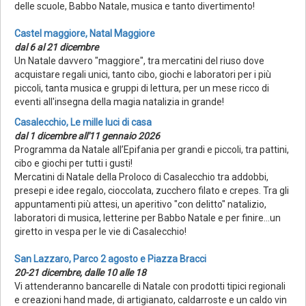
delle scuole, Babbo Natale, musica e tanto divertimento!
Castel maggiore, Natal Maggiore
dal 6 al 21 dicembre
Un Natale davvero "maggiore", tra mercatini del riuso dove
acquistare regali unici, tanto cibo, giochi e laboratori per i più
piccoli, tanta musica e gruppi di lettura, per un mese ricco di
eventi all'insegna della magia natalizia in grande!
Casalecchio, Le mille luci di casa
dal 1 dicembre all'11 gennaio 2026
Programma da Natale all’Epifania per grandi e piccoli, tra pattini,
cibo e giochi per tutti i gusti!
Mercatini di Natale della Proloco di Casalecchio tra addobbi,
presepi e idee regalo, cioccolata, zucchero filato e crepes. Tra gli
appuntamenti più attesi, un aperitivo "con delitto" natalizio,
laboratori di musica, letterine per Babbo Natale e per finire...un
giretto in vespa per le vie di Casalecchio!
San Lazzaro, Parco 2 agosto e Piazza Bracci
20-21 dicembre, dalle 10 alle 18
Vi attenderanno bancarelle di Natale con prodotti tipici regionali
e creazioni hand made, di artigianato, caldarroste e un caldo vin