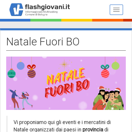
Salta
al
Toggle n
contenuto
principale
Natale Fuori BO
Vi proponiamo qui gli eventi e i mercatini di
Natale organizzati dai paesi in
provincia
di