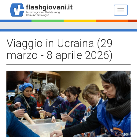
Salta
al
Toggle n
contenuto
principale
Viaggio in Ucraina (29
marzo - 8 aprile 2026)