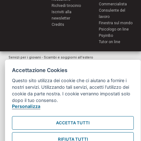
Commercialista
Richiedi tirocinio
Consulente del
Iscriviti alla
lavoro
newsletter
Finestra sul mondo
Credits
Psicologo on line
PsyinBo
Tutor on line
Servizi per i giovani - Scambi e soggiorni all'estero
Comune di Bologna | Piazza Maggiore 6 - 40124 Bologna
giovani@comune.bologna.it
Accettazione Cookies
Questo sito utilizza dei cookie che ci aiutano a fornire i
nostri servizi. Utilizzando tali servizi, accetti l'utilizzo dei
cookie da parte nostra. I cookie verranno impostati solo
dopo il tuo consenso.
Personalizza
ACCETTA TUTTI
RIFIUTA TUTTI