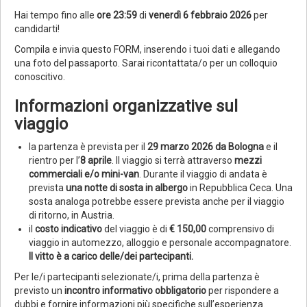
Hai tempo fino alle
ore 23:59
di
venerdì 6 febbraio 2026
per
candidarti!
Compila e invia questo FORM, inserendo i tuoi dati e allegando
una foto del passaporto. Sarai ricontattata/o per un colloquio
conoscitivo.
Informazioni organizzative sul
viaggio
la partenza è prevista per il
29 marzo 2026
da Bologna
e il
rientro per l’
8 aprile
. Il viaggio si terrà attraverso
mezzi
commerciali e/o mini-van
. Durante il viaggio di andata è
prevista
una notte di sosta in albergo
in Repubblica Ceca. Una
sosta analoga potrebbe essere prevista anche per il viaggio
di ritorno, in Austria.
il
costo indicativo
del viaggio è di
€ 150,00
comprensivo di
viaggio in automezzo, alloggio e personale accompagnatore.
Il vitto è a carico delle/dei partecipanti.
Per le/i partecipanti selezionate/i, prima della partenza è
previsto un
incontro informativo obbligatorio
per rispondere a
dubbi e fornire informazioni più specifiche sull’esperienza.