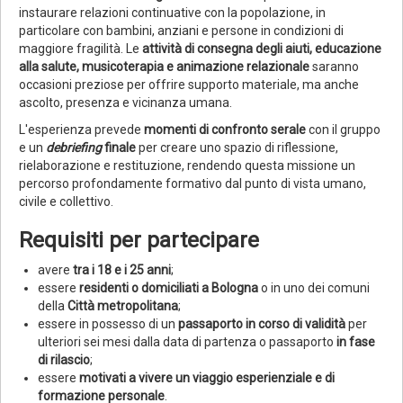
instaurare relazioni continuative con la popolazione, in
particolare con bambini, anziani e persone in condizioni di
maggiore fragilità. Le
attività di consegna degli aiuti, educazione
alla salute, musicoterapia e animazione relazionale
saranno
occasioni preziose per offrire supporto materiale, ma anche
ascolto, presenza e vicinanza umana.
L'esperienza prevede
momenti di confronto serale
con il gruppo
e un
debriefing
finale
per creare uno spazio di riflessione,
rielaborazione e restituzione, rendendo questa missione un
percorso profondamente formativo dal punto di vista umano,
civile e collettivo.
Requisiti per partecipare
avere
tra i 18 e i 25 anni
;
essere
residenti o domiciliati a Bologna
o in uno dei comuni
della
Città metropolitana
;
essere in possesso di un
passaporto in corso di validità
per
ulteriori sei mesi dalla data di partenza o passaporto
in fase
di rilascio
;
essere
motivati a vivere un viaggio esperienziale e di
formazione personale
.