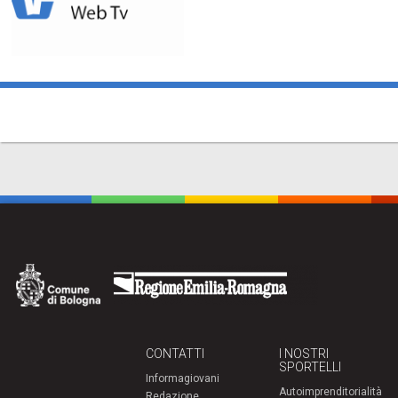
CONTATTI
I NOSTRI
SPORTELLI
Informagiovani
Autoimprenditorialità
Redazione