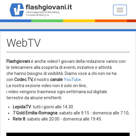
Salta
al
Toggle n
contenuto
principale
WebTV
Flashgiovani
è anche video! I giovani della redazione vanno con
le telecamere alla scoperta di eventi, iniziative e attività
che hanno bisogno di visibilità. Diamo voce a chi non ne ha
con
Codec.TV,
il nostro
canale
YouTube
.
La nostra sezione video non è solo on-line,
i video vengono trasmessi ogni settimana sul digitale
terrestre da alcune emittenti:
LepidaTV
: tutti i giorni alle 14.30
7 Gold Emilia-Romagna
: sabato alle 9:15 - domenica alle 7:10;
Rete 8
: sabato alle 20:00 - domenica alle 19:45.