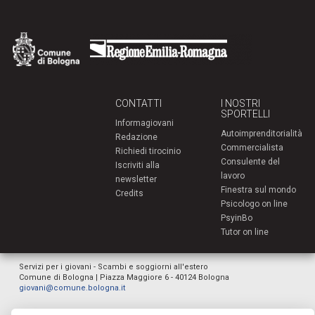
CONTATTI
I NOSTRI
SPORTELLI
Informagiovani
Autoimprenditorialità
Redazione
Commercialista
Richiedi tirocinio
Consulente del
Iscriviti alla
lavoro
newsletter
Finestra sul mondo
Credits
Psicologo on line
PsyinBo
Tutor on line
Servizi per i giovani - Scambi e soggiorni all'estero
Comune di Bologna | Piazza Maggiore 6 - 40124 Bologna
giovani@comune.bologna.it