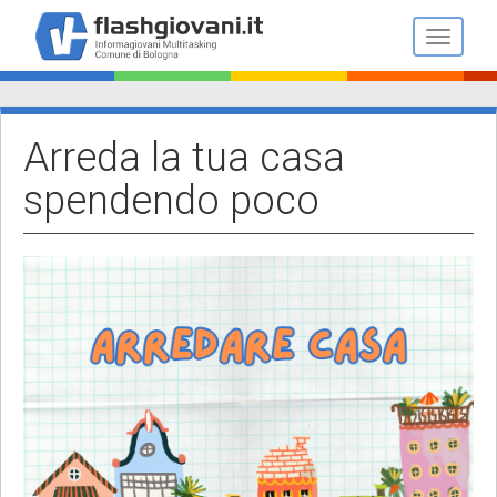
Salta
al
Toggle n
contenuto
principale
Arreda la tua casa
spendendo poco