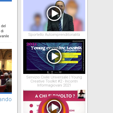
 del
 di
Sportello Autoimprenditorialità
vanile
Servizio Civile Universale | Young
Creative Toolkit #2 - Incontri
Informagiovani 2021
bando