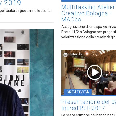
y 2019
Multitasking Atelier
er aiutare i giovani nelle scelte
Creativo Bologna -
MACbo
Assegnazione di uno spazio in via
Porto 11/2 a Bologna per progetti
valorizzazione della creatività gio
CREATIVITÀ
Presentazione del 
IncrediBol! 2017
La sesta edizione del bando per il