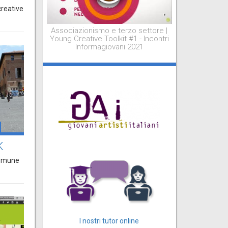
creative
Associazionismo e terzo settore |
Young Creative Toolkit #1 - Incontri
Informagiovani 2021
K
Comune
I nostri tutor online