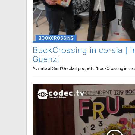
BOOKCROSSING
BookCrossing in corsia | I
Guenzi
Avviato al Sant’Orsola il progetto “BookCrossing in cor