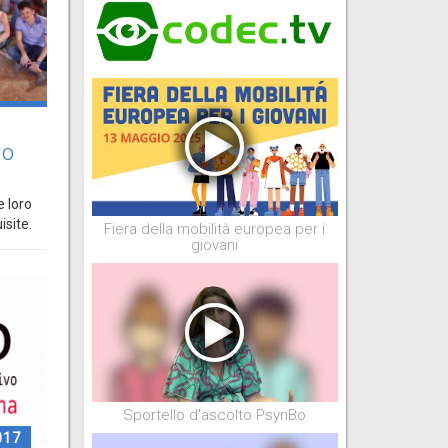
to
e loro
site.
Fiera della mobilità europea per i
giovani
Sportello d'ascolto PsynBo
017