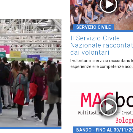
SERVIZIO CIVILE
Il Servizio Civile
Nazionale racconta
dai volontari
I volontari in servizio raccontano l
esperienze e le competenze acqui
BANDO - FINO AL 30/11/2