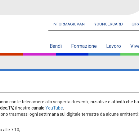
INFORMAGIOVANI
YOUNGERCARD
GI
Navbar
secondaria
Bandi
Formazione
Lavoro
Viv
nno con le telecamere alla scoperta di eventi, iniziative e attività che h
dec.TV,
il nostro
canale
YouTube
.
gono trasmessi ogni settimana sul digitale terrestre da alcune emittenti:
 alle 7:10;