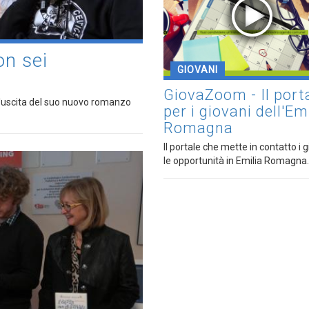
on sei
GIOVANI
GiovaZoom - Il port
l'uscita del suo nuovo romanzo
per i giovani dell'Em
Romagna
Il portale che mette in contatto i 
le opportunità in Emilia Romagna.