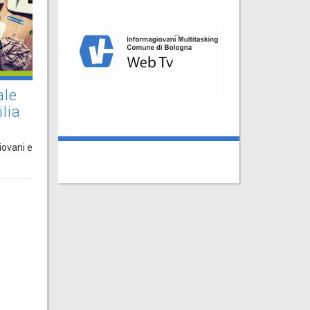
ale
ilia
giovani e