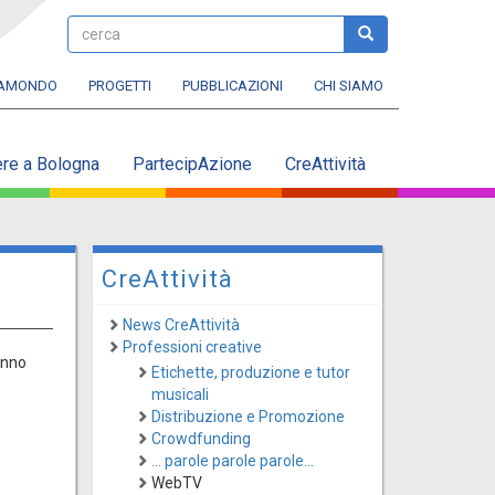
cerca
cerca
RAMONDO
PROGETTI
PUBBLICAZIONI
CHI SIAMO
ere a Bologna
PartecipAzione
CreAttività
CreAttività
News CreAttività
Professioni creative
anno
Etichette, produzione e tutor
musicali
Distribuzione e Promozione
Crowdfunding
... parole parole parole...
WebTV