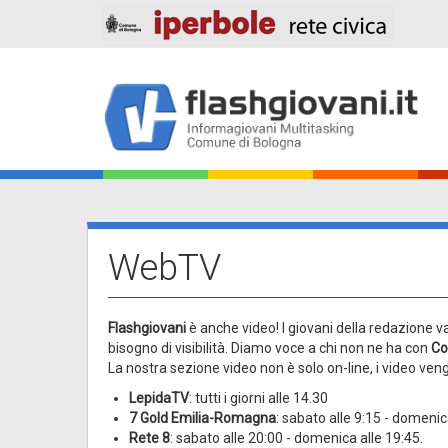
Salta
al
contenuto
principale
Main
navigation
WebTV
Flashgiovani
è anche video! I giovani della redazione va
bisogno di visibilità. Diamo voce a chi non ne ha con
Co
La nostra sezione video non è solo on-line, i video ven
LepidaTV
: tutti i giorni alle 14.30
7 Gold Emilia-Romagna
: sabato alle 9:15 - domenica
Rete 8
: sabato alle 20:00 - domenica alle 19:45.